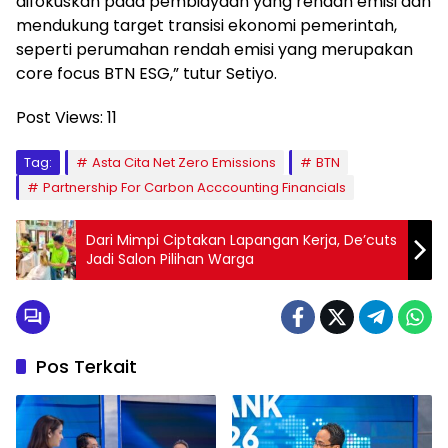
difokuskan pada pembiayaan yang rendah emisi dan
mendukung target transisi ekonomi pemerintah,
seperti perumahan rendah emisi yang merupakan
core focus BTN ESG,” tutur Setiyo.
Post Views:
11
Tag:
Asta Cita Net Zero Emissions
BTN
Partnership For Carbon Acccounting Financials
Dari Mimpi Ciptakan Lapangan Kerja, De’cuts
Jadi Salon Pilihan Warga
Pos Terkait