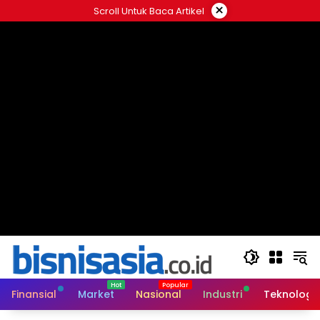
Langsung
×
Scroll Untuk Baca Artikel
ke
konten
Finansial
Market
Nasional
Industri
Teknologi