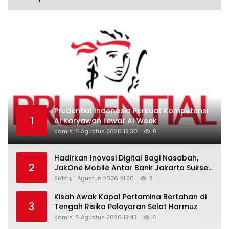
Prudential Indonesia Perkuat Kompetensi
1
AI Karyawan Lewat AI Week
Kamis, 6 Agustus 2026 19:30
8
Hadirkan Inovasi Digital Bagi Nasabah,
2
JakOne Mobile Antar Bank Jakarta Sukses
Raih Digital Excellence Awards 2026
Sabtu, 1 Agustus 2026 21:50
8
Kisah Awak Kapal Pertamina Bertahan di
3
Tengah Risiko Pelayaran Selat Hormuz
Kamis, 6 Agustus 2026 19:43
6