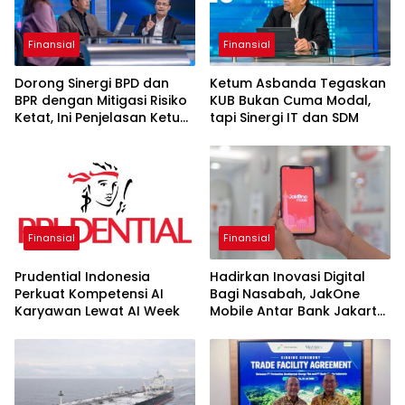
Finansial
Finansial
Dorong Sinergi BPD dan
Ketum Asbanda Tegaskan
BPR dengan Mitigasi Risiko
KUB Bukan Cuma Modal,
Ketat, Ini Penjelasan Ketum
tapi Sinergi IT dan SDM
Asbanda
Finansial
Finansial
Prudential Indonesia
Hadirkan Inovasi Digital
Perkuat Kompetensi AI
Bagi Nasabah, JakOne
Karyawan Lewat AI Week
Mobile Antar Bank Jakarta
Sukses Raih Digital
Excellence Awards 2026