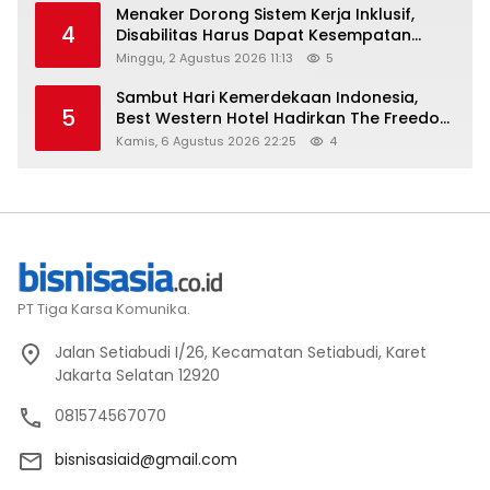
Menaker Dorong Sistem Kerja Inklusif,
4
Disabilitas Harus Dapat Kesempatan
Setara
Minggu, 2 Agustus 2026 11:13
5
Sambut Hari Kemerdekaan Indonesia,
5
Best Western Hotel Hadirkan The Freedom
Stay Diskon Hingga 45%
Kamis, 6 Agustus 2026 22:25
4
PT Tiga Karsa Komunika.
Jalan Setiabudi I/26, Kecamatan Setiabudi, Karet
Jakarta Selatan 12920
081574567070
bisnisasiaid@gmail.com