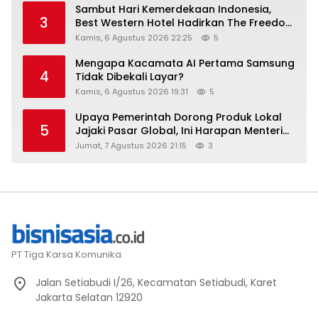
Sambut Hari Kemerdekaan Indonesia,
3
Best Western Hotel Hadirkan The Freedom
Stay Diskon Hingga 45%
Kamis, 6 Agustus 2026 22:25
5
Mengapa Kacamata AI Pertama Samsung
4
Tidak Dibekali Layar?
Kamis, 6 Agustus 2026 19:31
5
Upaya Pemerintah Dorong Produk Lokal
5
Jajaki Pasar Global, Ini Harapan Menteri
Perindustrian RI Lewat ILT dan IGT Expo
Jumat, 7 Agustus 2026 21:15
3
2026
PT Tiga Karsa Komunika.
Jalan Setiabudi I/26, Kecamatan Setiabudi, Karet
Jakarta Selatan 12920