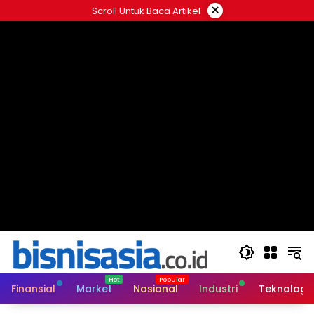
Langsung
×
Scroll Untuk Baca Artikel
ke
konten
Finansial
Market
Nasional
Industri
Teknologi