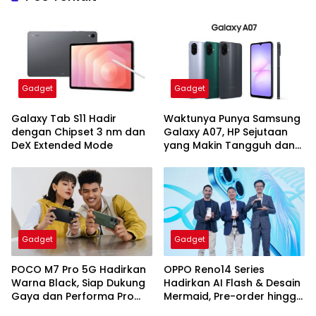
Gadget
Gadget
Galaxy Tab S11 Hadir
Waktunya Punya Samsung
dengan Chipset 3 nm dan
Galaxy A07, HP Sejutaan
DeX Extended Mode
yang Makin Tangguh dan
Awet
Gadget
Gadget
POCO M7 Pro 5G Hadirkan
OPPO Reno14 Series
Warna Black, Siap Dukung
Hadirkan AI Flash & Desain
Gaya dan Performa Pro
Mermaid, Pre-order hingga
Player
24 Juli