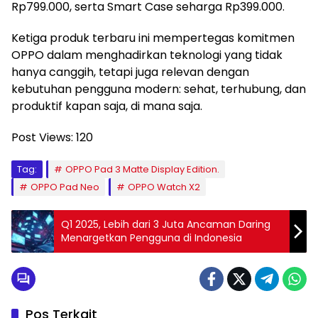
Rp799.000, serta Smart Case seharga Rp399.000.
Ketiga produk terbaru ini mempertegas komitmen
OPPO dalam menghadirkan teknologi yang tidak
hanya canggih, tetapi juga relevan dengan
kebutuhan pengguna modern: sehat, terhubung, dan
produktif kapan saja, di mana saja.
Post Views:
120
Tag:
OPPO Pad 3 Matte Display Edition.
OPPO Pad Neo
OPPO Watch X2
Q1 2025, Lebih dari 3 Juta Ancaman Daring
Menargetkan Pengguna di Indonesia
Pos Terkait