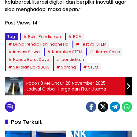
kolaborasi, literasi digital, dan berpikir inovatif agar
siap menghadapi masa depan.”
Post Views:
14
Tag:
Bakti Pendidikan
BCA
Dunia Pendidikan Indonesia
Festival STEM
Inovasi Siswa
Kurikulum STEM
Literasi Sains
Papua Barat Daya
pendidikan
Sekolah Bakti BCA
Sorong
STEM
Poco F8 Meluncur 26 November 2025:
Jadwal Global, Harga dan Fitur Utama
Pos Terkait