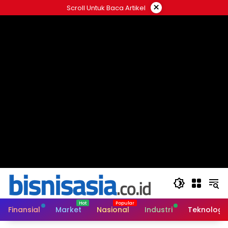
Langsung
×
Scroll Untuk Baca Artikel
ke
konten
Finansial
Market
Nasional
Industri
Teknologi