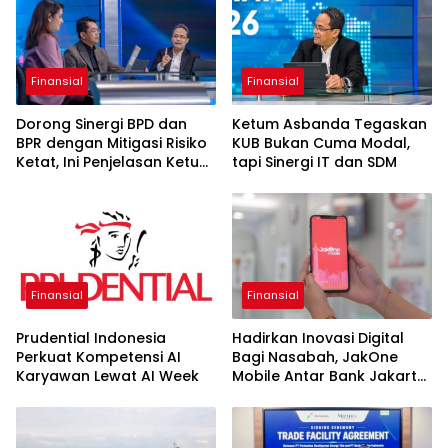
Finansial
Finansial
Dorong Sinergi BPD dan
Ketum Asbanda Tegaskan
BPR dengan Mitigasi Risiko
KUB Bukan Cuma Modal,
Ketat, Ini Penjelasan Ketum
tapi Sinergi IT dan SDM
Asbanda
Finansial
Finansial
Prudential Indonesia
Hadirkan Inovasi Digital
Perkuat Kompetensi AI
Bagi Nasabah, JakOne
Karyawan Lewat AI Week
Mobile Antar Bank Jakarta
Sukses Raih Digital
Excellence Awards 2026