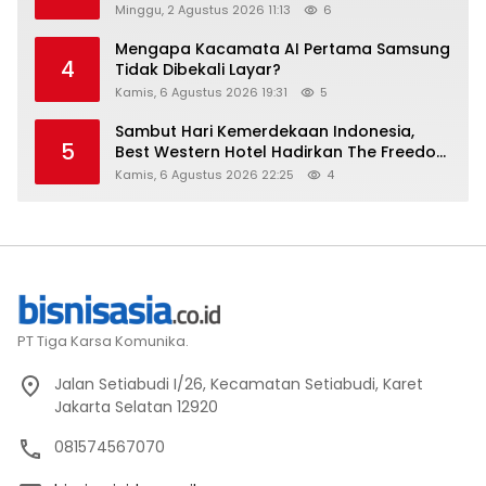
Setara
Minggu, 2 Agustus 2026 11:13
6
Mengapa Kacamata AI Pertama Samsung
4
Tidak Dibekali Layar?
Kamis, 6 Agustus 2026 19:31
5
Sambut Hari Kemerdekaan Indonesia,
5
Best Western Hotel Hadirkan The Freedom
Stay Diskon Hingga 45%
Kamis, 6 Agustus 2026 22:25
4
PT Tiga Karsa Komunika.
Jalan Setiabudi I/26, Kecamatan Setiabudi, Karet
Jakarta Selatan 12920
081574567070