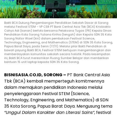
Bakti BCA Dukung Pengembangan Pendidikan Sekolah Dasar di Sorong
melalui Festival STEM – VP CSR PT Bank Central Asia Tbk (BCA) Krisbiakto
Cahyo Adi (kanan) berfoto bersama Pelaksana Tugas (Plt) Kepala Dinas
Pendidikan Kota Sorong Yuliana Kirihio (tengah) dan Kepala SDN 35 Kota
Sorong Natsir Wael (kiri) dalam pembukaan Festival Science,
Technology, Engineering, and Mathematics (STEM) di SDN 35 Kota Sorong,
Papua Barat Daya, pada Senin (17/11). Melalui pilar Bakti Pendidikan di
bawah payung Bakti BCA, Festival STEM bertujuan mengembangkan dan
memberdayakan komunitas sekolah secara holistik. Pada kesempatan
ini, Bakti BCA turut meresmikan Ruang Sumber Belajar dan memberikan
bantuan 15 unit laptop kepada SDN 35 Kota Sorong.
BISNISASIA.CO.ID, SORONG –
PT Bank Central Asia
Tbk (BCA) kembali memperteguh komitmennya
dalam memajukan pendidikan Indonesia melalui
penyelenggaraan Festival STEM (Science,
Technology, Engineering, and Mathematics) di SDN
35 Kota Sorong, Papua Barat Daya. Mengusung tema
“Unggul Dalam Karakter dan Literasi Sains”
, festival