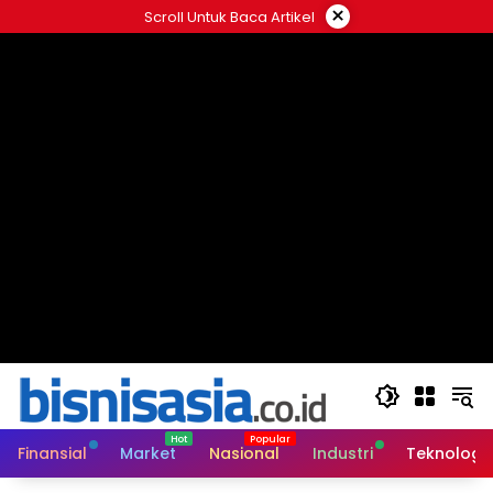
Langsung
×
Scroll Untuk Baca Artikel
ke
konten
Finansial
Market
Nasional
Industri
Teknologi