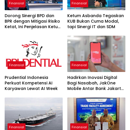
Finansial
Finansial
Dorong Sinergi BPD dan
Ketum Asbanda Tegaskan
BPR dengan Mitigasi Risiko
KUB Bukan Cuma Modal,
Ketat, Ini Penjelasan Ketum
tapi Sinergi IT dan SDM
Asbanda
Finansial
Finansial
Prudential Indonesia
Hadirkan Inovasi Digital
Perkuat Kompetensi AI
Bagi Nasabah, JakOne
Karyawan Lewat AI Week
Mobile Antar Bank Jakarta
Sukses Raih Digital
Excellence Awards 2026
Finansial
Finansial