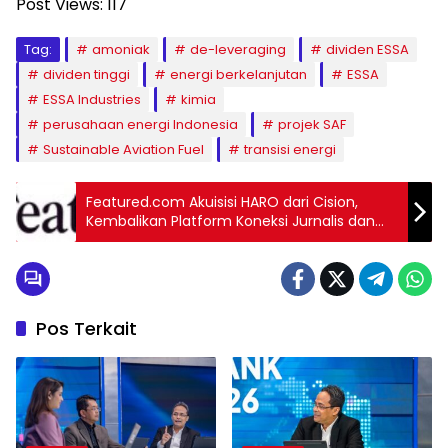
Post Views:
117
Tag:
amoniak
de-leveraging
dividen ESSA
dividen tinggi
energi berkelanjutan
ESSA
ESSA Industries
kimia
perusahaan energi Indonesia
projek SAF
Sustainable Aviation Fuel
transisi energi
Featured.com Akuisisi HARO dari Cision,
Kembalikan Platform Koneksi Jurnalis dan
Narasumber ke Akar Asli
Pos Terkait