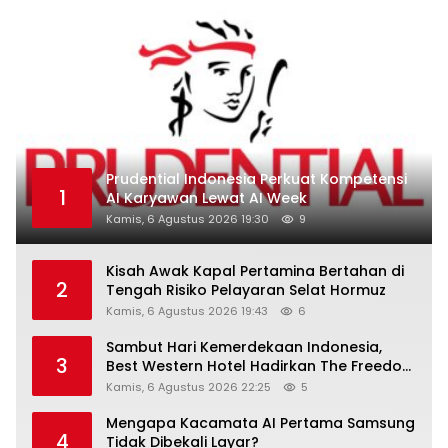
Prudential Indonesia Perkuat Kompetensi
1
AI Karyawan Lewat AI Week
Kamis, 6 Agustus 2026 19:30
9
Kisah Awak Kapal Pertamina Bertahan di
2
Tengah Risiko Pelayaran Selat Hormuz
Kamis, 6 Agustus 2026 19:43
6
Sambut Hari Kemerdekaan Indonesia,
3
Best Western Hotel Hadirkan The Freedom
Stay Diskon Hingga 45%
Kamis, 6 Agustus 2026 22:25
5
Mengapa Kacamata AI Pertama Samsung
4
Tidak Dibekali Layar?