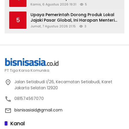
Kamis, 6 Agustus 2026 19:31
5
Upaya Pemerintah Dorong Produk Lokal
5
Jajaki Pasar Global, Ini Harapan Menteri
Perindustrian RI Lewat ILT dan IGT Expo
Jumat, 7 Agustus 2026 21:15
3
2026
PT Tiga Karsa Komunika.
Jalan Setiabudi I/26, Kecamatan Setiabudi, Karet
Jakarta Selatan 12920
081574567070
bisnisasiaid@gmail.com
Kanal