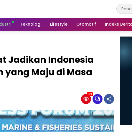
dustri
Teknologi
Lifestyle
Otomotif
Indeks Berit
t Jadikan Indonesia
 yang Maju di Masa
173