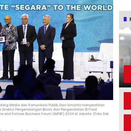
Bidang Media dan Komunikasi Publik, Doni Ismanto menyerahkan
a Direktur Pengembangan Bisnis dan Pengendalian ID Food
 and Fishries Business Forum (IMFBF) 2024 di Jakarta. (Foto: Dok