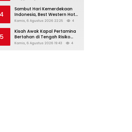
Sambut Hari Kemerdekaan
4
Indonesia, Best Western Hotel
Hadirkan The Freedom Stay
Kamis, 6 Agustus 2026 22:25
4
Diskon Hingga 45%
Kisah Awak Kapal Pertamina
5
Bertahan di Tengah Risiko
Pelayaran Selat Hormuz
Kamis, 6 Agustus 2026 19:43
4