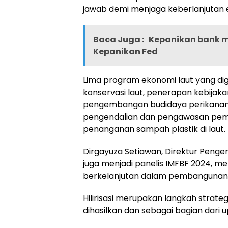
jawab demi menjaga keberlanjutan e
Baca Juga :
Kepanikan bank me
Kepanikan Fed
Lima program ekonomi laut yang di
konservasi laut, penerapan kebijak
pengembangan budidaya perikanan di 
pengendalian dan pengawasan peman
penanganan sampah plastik di laut.
Dirgayuza Setiawan, Direktur Peng
juga menjadi panelis IMFBF 2024, m
berkelanjutan dalam pembangunan s
Hilirisasi merupakan langkah strat
dihasilkan dan sebagai bagian dari