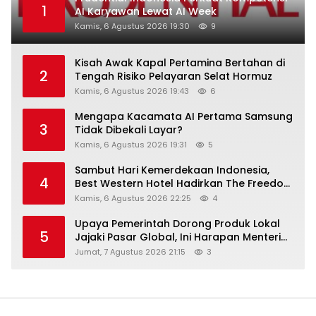
1
AI Karyawan Lewat AI Week
Kamis, 6 Agustus 2026 19:30
9
Kisah Awak Kapal Pertamina Bertahan di
2
Tengah Risiko Pelayaran Selat Hormuz
Kamis, 6 Agustus 2026 19:43
6
Mengapa Kacamata AI Pertama Samsung
3
Tidak Dibekali Layar?
Kamis, 6 Agustus 2026 19:31
5
Sambut Hari Kemerdekaan Indonesia,
4
Best Western Hotel Hadirkan The Freedom
Stay Diskon Hingga 45%
Kamis, 6 Agustus 2026 22:25
4
Upaya Pemerintah Dorong Produk Lokal
5
Jajaki Pasar Global, Ini Harapan Menteri
Perindustrian RI Lewat ILT dan IGT Expo
Jumat, 7 Agustus 2026 21:15
3
2026