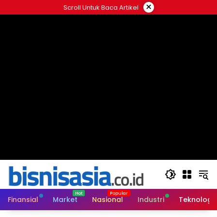
Langsung
×
Scroll Untuk Baca Artikel
ke
konten
Finansial
Market
Nasional
Industri
Teknologi