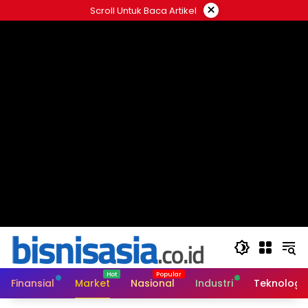
Langsung
×
Scroll Untuk Baca Artikel
ke
konten
Finansial
Market
Nasional
Industri
Teknologi