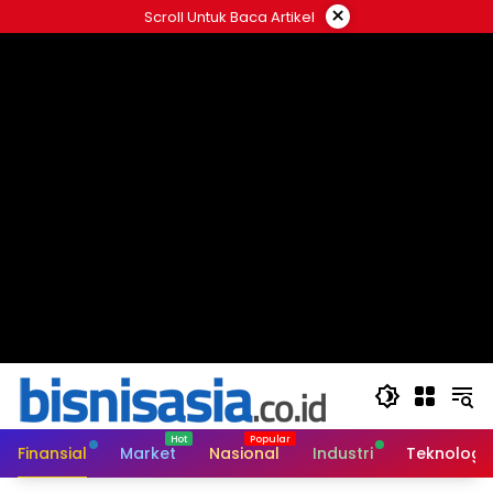
Langsung
×
Scroll Untuk Baca Artikel
ke
konten
Finansial
Market
Nasional
Industri
Teknologi