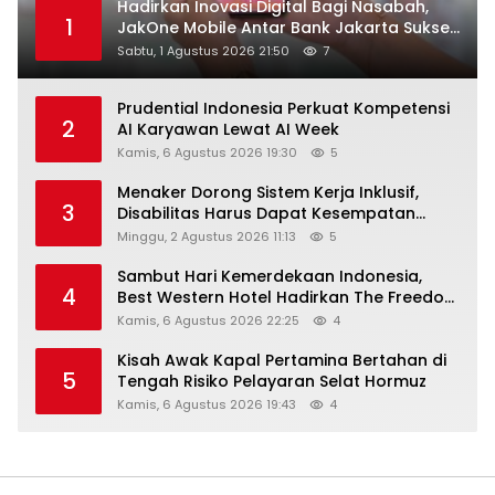
Hadirkan Inovasi Digital Bagi Nasabah,
1
JakOne Mobile Antar Bank Jakarta Sukses
Raih Digital Excellence Awards 2026
Sabtu, 1 Agustus 2026 21:50
7
Prudential Indonesia Perkuat Kompetensi
2
AI Karyawan Lewat AI Week
Kamis, 6 Agustus 2026 19:30
5
Menaker Dorong Sistem Kerja Inklusif,
3
Disabilitas Harus Dapat Kesempatan
Setara
Minggu, 2 Agustus 2026 11:13
5
Sambut Hari Kemerdekaan Indonesia,
4
Best Western Hotel Hadirkan The Freedom
Stay Diskon Hingga 45%
Kamis, 6 Agustus 2026 22:25
4
Kisah Awak Kapal Pertamina Bertahan di
5
Tengah Risiko Pelayaran Selat Hormuz
Kamis, 6 Agustus 2026 19:43
4