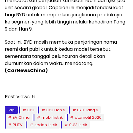
mencatatkan penjualan kumulatif lebih dari 1,93 juta
unit secara global. Capaian ini menjadi fondasi kuat
bagi BYD untuk memperluas jangkauan produknya
ke segmen yang lebih tinggi melalui kehadiran Tang
9 dan Han 9.
Saat ini, BYD masih membuka penjaringan nama
resmi dari publik untuk kedua model tersebut,
sementara tanggal peluncuran detail akan
diumumkan dalam waktu mendatang.
(CarNewsChina)
Post Views:
6
Tag:
BYD
BYD Han 9
BYD Tang 9
EV China
mobil listrik
otomotif 2026
PHEV
sedan listrik
SUV listrik