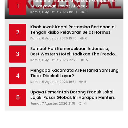
Prudential Indonesia Perkuat Kompetensi
1
AI Karyawan Lewat AI Week
Kamis, 6 Agustus 2026 19:30
9
Kisah Awak Kapal Pertamina Bertahan di
2
Tengah Risiko Pelayaran Selat Hormuz
Kamis, 6 Agustus 2026 19:43
6
Sambut Hari Kemerdekaan Indonesia,
3
Best Western Hotel Hadirkan The Freedom
Stay Diskon Hingga 45%
Kamis, 6 Agustus 2026 22:25
5
Mengapa Kacamata AI Pertama Samsung
4
Tidak Dibekali Layar?
Kamis, 6 Agustus 2026 19:31
5
Upaya Pemerintah Dorong Produk Lokal
5
Jajaki Pasar Global, Ini Harapan Menteri
Perindustrian RI Lewat ILT dan IGT Expo
Jumat, 7 Agustus 2026 21:15
4
2026