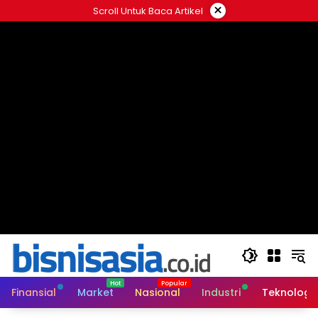
Langsung
×
Scroll Untuk Baca Artikel
ke
konten
Finansial
Market
Nasional
Industri
Teknologi