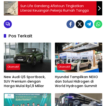
Sun Life Gandeng Aflatoun Tingkatkan
Literasi Keuangan Pekerja Rumah Tangga
Pos Terkait
Otomotif
Otomotif
New Audi Q5 Sportback,
Hyundai Tampilkan NEXO
SUV Premium dengan
dan Solusi Hidrogen di
Harga Mulai Rp1,9 Miliar
World Hydrogen Summit