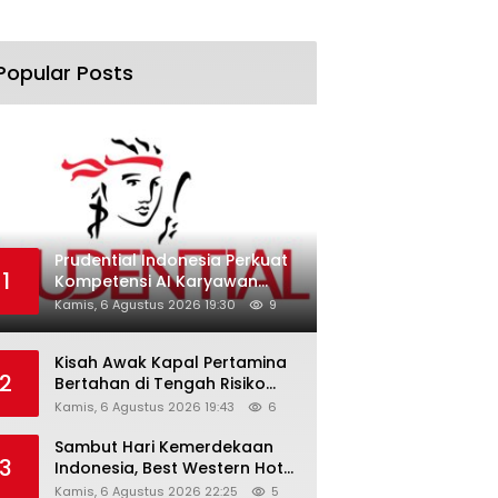
Popular Posts
Prudential Indonesia Perkuat
1
Kompetensi AI Karyawan
Lewat AI Week
Kamis, 6 Agustus 2026 19:30
9
Kisah Awak Kapal Pertamina
2
Bertahan di Tengah Risiko
Pelayaran Selat Hormuz
Kamis, 6 Agustus 2026 19:43
6
Sambut Hari Kemerdekaan
3
Indonesia, Best Western Hotel
Hadirkan The Freedom Stay
Kamis, 6 Agustus 2026 22:25
5