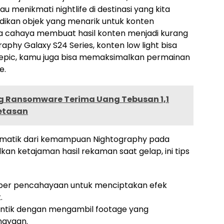
 menikmati nightlife di destinasi yang kita
dikan objek yang menarik untuk konten
nya cahaya membuat hasil konten menjadi kurang
phy Galaxy S24 Series, konten low light bisa
h epic, kamu juga bisa memaksimalkan permainan
e.
g Ransomware Terima Uang Tebusan 1,1
retasan
nematik dari kemampuan Nightography pada
an ketajaman hasil rekaman saat gelap, ini tips
ber pencahayaan untuk menciptakan efek
.
cantik dengan mengambil footage yang
ayaan.