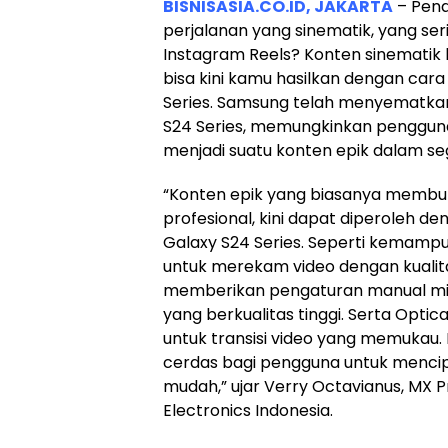
BISNISASIA.CO.ID, JAKARTA
– Pena
perjalanan yang sinematik, yang ser
Instagram Reels? Konten sinematik l
bisa kini kamu hasilkan dengan cara
Series. Samsung telah menyematk
S24 Series, memungkinkan penggu
menjadi suatu konten epik dalam seg
“Konten epik yang biasanya membut
profesional, kini dapat diperoleh de
Galaxy S24 Series. Seperti kemamp
untuk merekam video dengan kualitas
memberikan pengaturan manual mir
yang berkualitas tinggi. Serta Opt
untuk transisi video yang memukau. 
cerdas bagi pengguna untuk mencip
mudah,” ujar Verry Octavianus, MX 
Electronics Indonesia.