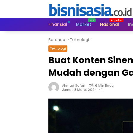
Langsung
ke
konten
Finansial
Market
Nasional
In
Beranda
Teknologi
Teknologi
Buat Konten Sinem
Mudah dengan Gal
Ahmad Safari
6 Min Baca
Jumat, 8 Maret 2024 14:11