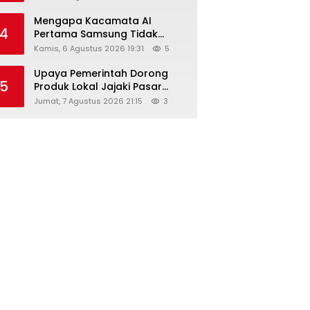
Diskon Hingga 45%
Mengapa Kacamata AI
4
Pertama Samsung Tidak
Dibekali Layar?
Kamis, 6 Agustus 2026 19:31
5
Upaya Pemerintah Dorong
5
Produk Lokal Jajaki Pasar
Global, Ini Harapan Menteri
Jumat, 7 Agustus 2026 21:15
3
Perindustrian RI Lewat ILT dan
IGT Expo 2026