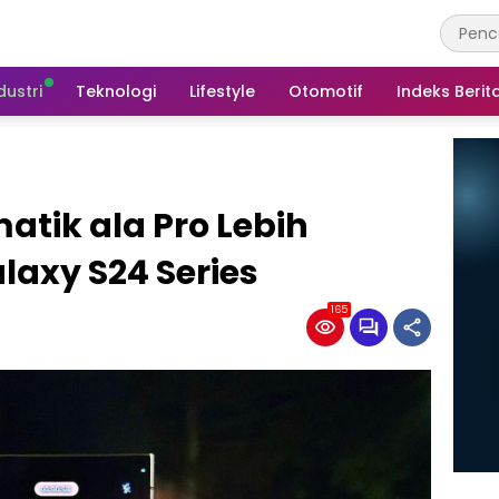
dustri
Teknologi
Lifestyle
Otomotif
Indeks Berit
atik ala Pro Lebih
axy S24 Series
165