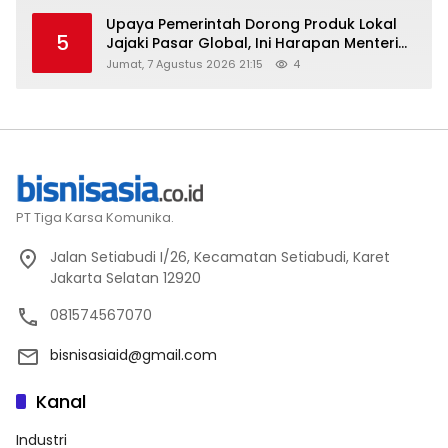
Upaya Pemerintah Dorong Produk Lokal
5
Jajaki Pasar Global, Ini Harapan Menteri
Perindustrian RI Lewat ILT dan IGT Expo
Jumat, 7 Agustus 2026 21:15
4
2026
PT Tiga Karsa Komunika.
Jalan Setiabudi I/26, Kecamatan Setiabudi, Karet
Jakarta Selatan 12920
081574567070
bisnisasiaid@gmail.com
Kanal
Industri