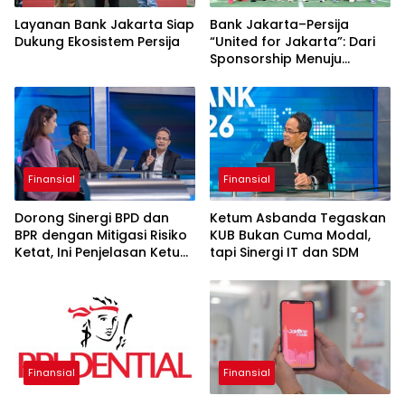
Layanan Bank Jakarta Siap
Bank Jakarta–Persija
Dukung Ekosistem Persija
“United for Jakarta”: Dari
Sponsorship Menuju
Strategic Partnership
Finansial
Finansial
Dorong Sinergi BPD dan
Ketum Asbanda Tegaskan
BPR dengan Mitigasi Risiko
KUB Bukan Cuma Modal,
Ketat, Ini Penjelasan Ketum
tapi Sinergi IT dan SDM
Asbanda
Finansial
Finansial