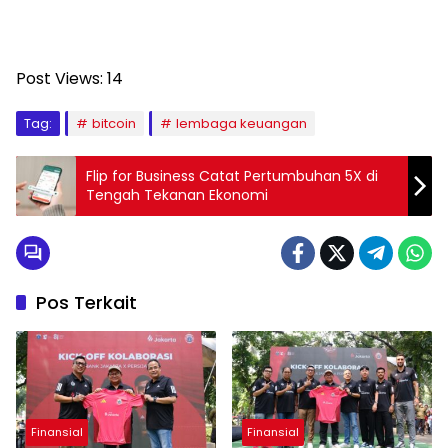
Post Views:
14
Tag:
bitcoin
lembaga keuangan
Flip for Business Catat Pertumbuhan 5X di
Tengah Tekanan Ekonomi
Pos Terkait
Finansial
Finansial