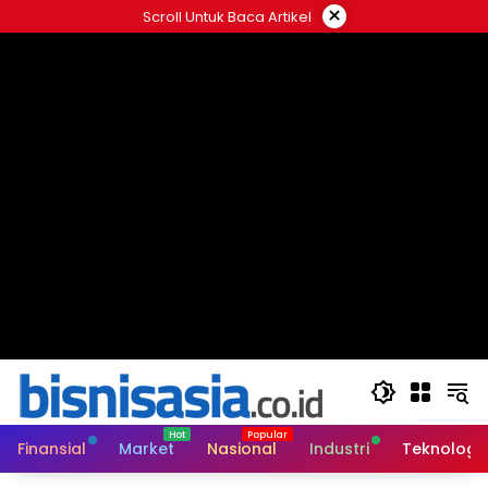
Langsung
×
Scroll Untuk Baca Artikel
ke
konten
Finansial
Market
Nasional
Industri
Teknologi