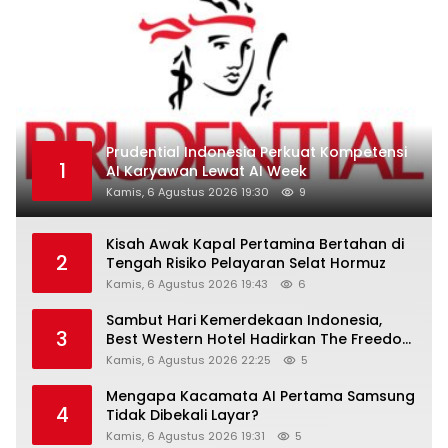
Prudential Indonesia Perkuat Kompetensi
1
AI Karyawan Lewat AI Week
Kamis, 6 Agustus 2026 19:30
9
Kisah Awak Kapal Pertamina Bertahan di
2
Tengah Risiko Pelayaran Selat Hormuz
Kamis, 6 Agustus 2026 19:43
6
Sambut Hari Kemerdekaan Indonesia,
3
Best Western Hotel Hadirkan The Freedom
Stay Diskon Hingga 45%
Kamis, 6 Agustus 2026 22:25
5
Mengapa Kacamata AI Pertama Samsung
4
Tidak Dibekali Layar?
Kamis, 6 Agustus 2026 19:31
5