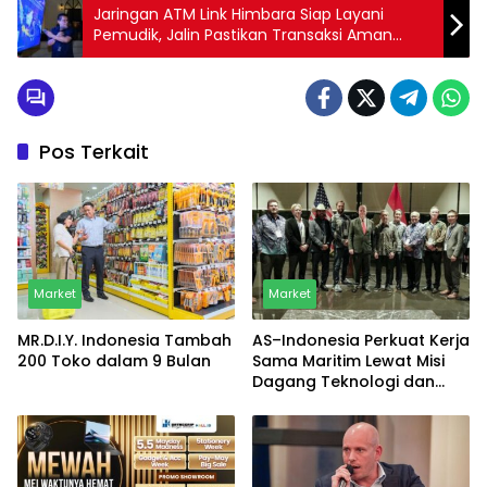
Jaringan ATM Link Himbara Siap Layani
Pemudik, Jalin Pastikan Transaksi Aman
Selama Lebaran
Pos Terkait
Market
Market
MR.D.I.Y. Indonesia Tambah
AS–Indonesia Perkuat Kerja
200 Toko dalam 9 Bulan
Sama Maritim Lewat Misi
Dagang Teknologi dan
Keamanan