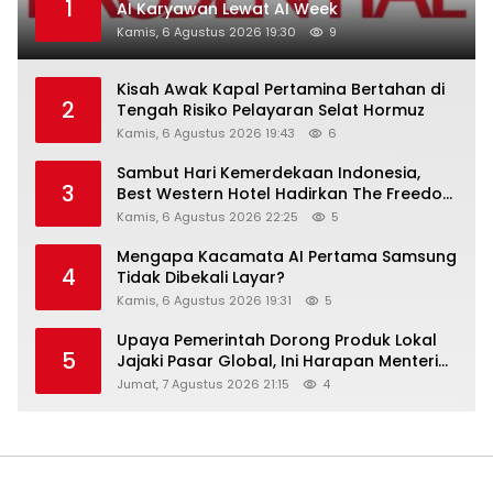
1
AI Karyawan Lewat AI Week
Kamis, 6 Agustus 2026 19:30
9
Kisah Awak Kapal Pertamina Bertahan di
2
Tengah Risiko Pelayaran Selat Hormuz
Kamis, 6 Agustus 2026 19:43
6
Sambut Hari Kemerdekaan Indonesia,
3
Best Western Hotel Hadirkan The Freedom
Stay Diskon Hingga 45%
Kamis, 6 Agustus 2026 22:25
5
Mengapa Kacamata AI Pertama Samsung
4
Tidak Dibekali Layar?
Kamis, 6 Agustus 2026 19:31
5
Upaya Pemerintah Dorong Produk Lokal
5
Jajaki Pasar Global, Ini Harapan Menteri
Perindustrian RI Lewat ILT dan IGT Expo
Jumat, 7 Agustus 2026 21:15
4
2026