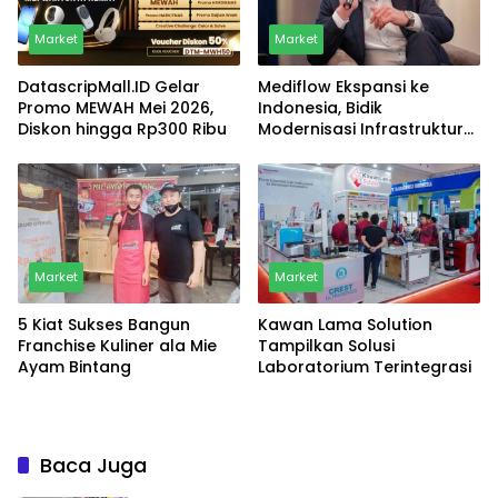
Market
Market
DatascripMall.ID Gelar
Mediflow Ekspansi ke
Promo MEWAH Mei 2026,
Indonesia, Bidik
Diskon hingga Rp300 Ribu
Modernisasi Infrastruktur
Rumah Sakit
Market
Market
5 Kiat Sukses Bangun
Kawan Lama Solution
Franchise Kuliner ala Mie
Tampilkan Solusi
Ayam Bintang
Laboratorium Terintegrasi
Baca Juga