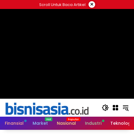
Langsung
×
Scroll Untuk Baca Artikel
ke
konten
Finansial
Market
Nasional
Industri
Teknologi