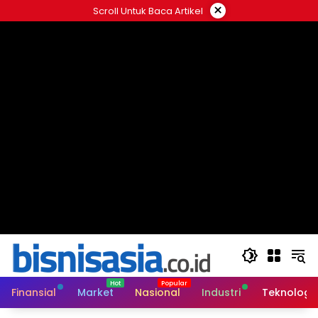
Langsung
×
Scroll Untuk Baca Artikel
ke
konten
Finansial
Market
Nasional
Industri
Teknologi