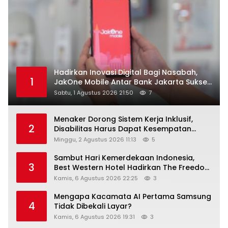
Hadirkan Inovasi Digital Bagi Nasabah,
1
JakOne Mobile Antar Bank Jakarta Sukses
Raih Digital Excellence Awards 2026
Sabtu, 1 Agustus 2026 21:50
7
Menaker Dorong Sistem Kerja Inklusif,
2
Disabilitas Harus Dapat Kesempatan
Setara
Minggu, 2 Agustus 2026 11:13
5
Sambut Hari Kemerdekaan Indonesia,
3
Best Western Hotel Hadirkan The Freedom
Stay Diskon Hingga 45%
Kamis, 6 Agustus 2026 22:25
3
Mengapa Kacamata AI Pertama Samsung
4
Tidak Dibekali Layar?
Kamis, 6 Agustus 2026 19:31
3