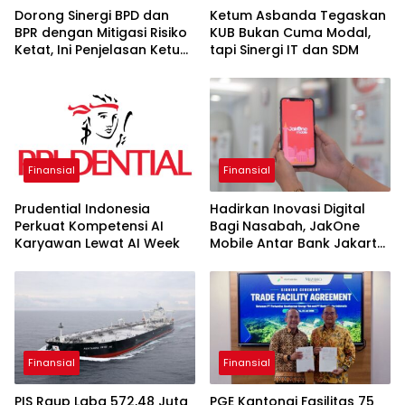
Dorong Sinergi BPD dan
Ketum Asbanda Tegaskan
BPR dengan Mitigasi Risiko
KUB Bukan Cuma Modal,
Ketat, Ini Penjelasan Ketum
tapi Sinergi IT dan SDM
Asbanda
Finansial
Finansial
Prudential Indonesia
Hadirkan Inovasi Digital
Perkuat Kompetensi AI
Bagi Nasabah, JakOne
Karyawan Lewat AI Week
Mobile Antar Bank Jakarta
Sukses Raih Digital
Excellence Awards 2026
Finansial
Finansial
PIS Raup Laba 572,48 Juta
PGE Kantongi Fasilitas 75