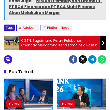
Baca Juga :
Perkuat Pembiayaan Otomotif,
PT BCA Finance dan PT BCA Multi Finance
Akan Melakukan Merger
Tag:
AdaKami
Platform Ilegal
CGTN: Bagaimana Peran Pelabuhan
Chancay Mendorong Kerja sama Asia Pasifik
Pos Terkait
Finansial
Finansial