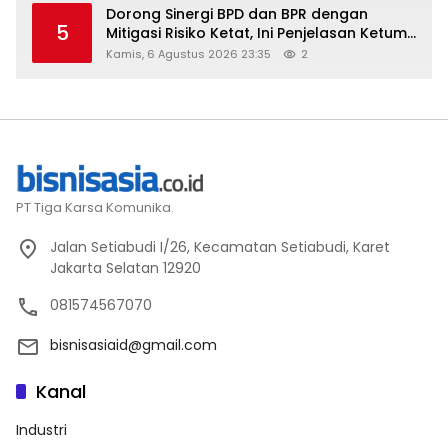
Dorong Sinergi BPD dan BPR dengan
5
Mitigasi Risiko Ketat, Ini Penjelasan Ketum
Asbanda
Kamis, 6 Agustus 2026 23:35
2
PT Tiga Karsa Komunika.
Jalan Setiabudi I/26, Kecamatan Setiabudi, Karet
Jakarta Selatan 12920
081574567070
bisnisasiaid@gmail.com
Kanal
Industri