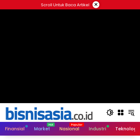
Langsung
×
Scroll Untuk Baca Artikel
ke
konten
Finansial
Market
Nasional
Industri
Teknologi