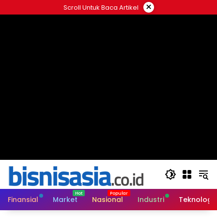
Langsung
×
Scroll Untuk Baca Artikel
ke
konten
Finansial
Market
Nasional
Industri
Teknologi