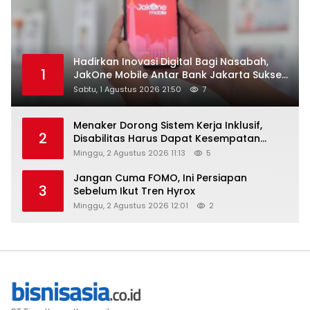
Hadirkan Inovasi Digital Bagi Nasabah,
1
JakOne Mobile Antar Bank Jakarta Sukses
Raih Digital Excellence Awards 2026
Sabtu, 1 Agustus 2026 21:50
7
Menaker Dorong Sistem Kerja Inklusif,
2
Disabilitas Harus Dapat Kesempatan
Setara
Minggu, 2 Agustus 2026 11:13
5
Jangan Cuma FOMO, Ini Persiapan
3
Sebelum Ikut Tren Hyrox
Minggu, 2 Agustus 2026 12:01
2