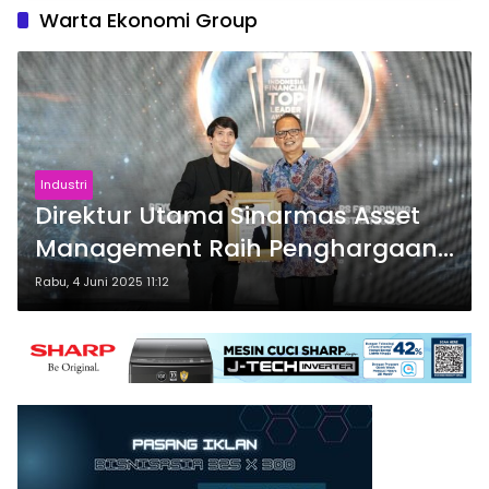
Warta Ekonomi Group
Industri
Direktur Utama Sinarmas Asset
Management Raih Penghargaan
Indonesia Financial Top Leader
Rabu, 4 Juni 2025 11:12
Award 2025