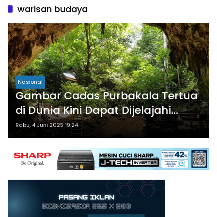
warisan budaya
Nasional
Gambar Cadas Purbakala Tertua
di Dunia Kini Dapat Dijelajahi
Secara Digital dari Indonesia
Rabu, 4 Juni 2025 19:24