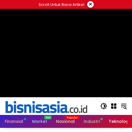
Langsung
×
Scroll Untuk Baca Artikel
ke
konten
Finansial
Market
Nasional
Industri
Teknologi