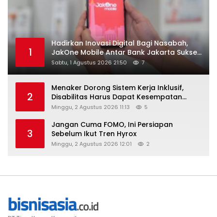
Hadirkan Inovasi Digital Bagi Nasabah,
1
JakOne Mobile Antar Bank Jakarta Sukses
Raih Digital Excellence Awards 2026
Sabtu, 1 Agustus 2026 21:50
7
Menaker Dorong Sistem Kerja Inklusif,
2
Disabilitas Harus Dapat Kesempatan
Setara
Minggu, 2 Agustus 2026 11:13
5
Jangan Cuma FOMO, Ini Persiapan
3
Sebelum Ikut Tren Hyrox
Minggu, 2 Agustus 2026 12:01
2