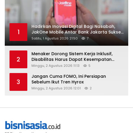
Hadirkan Inovasi Digital Bagi Nasabah,
1
JakOne Mobile Antar Bank Jakarta Sukses
Raih Digital Excellence Awards 2026
Sabtu, 1 Agustus 2026 21:50
7
Menaker Dorong Sistem Kerja Inklusif,
2
Disabilitas Harus Dapat Kesempatan
Setara
Minggu, 2 Agustus 2026 11:13
5
Jangan Cuma FOMO, Ini Persiapan
3
Sebelum Ikut Tren Hyrox
Minggu, 2 Agustus 2026 12:01
2