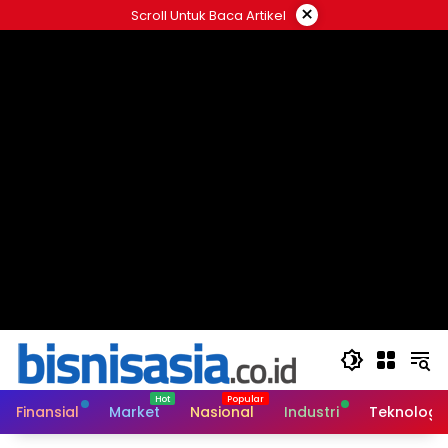
Langsung
×
Scroll Untuk Baca Artikel
ke
konten
Finansial
Market
Nasional
Industri
Teknologi