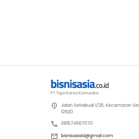
PT Tiga Karsa Komunika.
Jalan Setiabudi I/26, Kecamatan Set
12920
081574567070
bisnisasiaid@gmail.com