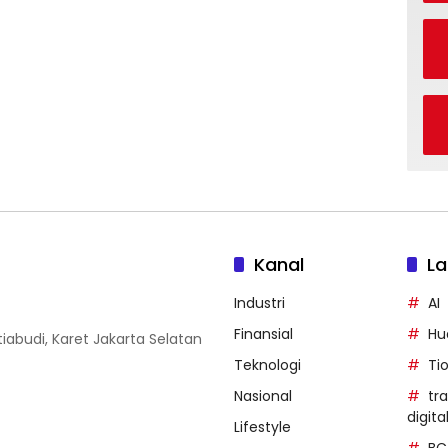
Kanal
La
Industri
AI
Finansial
Hu
iabudi, Karet Jakarta Selatan
Teknologi
Ti
Nasional
tr
digita
Lifestyle
BC