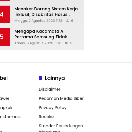
Menaker Dorong Sistem Kerja
4
Inklusif, Disabilitas Harus
Dapat Kesempatan Setara
Minggu, 2 Agustus 2026 11:13
6
Mengapa Kacamata AI
5
Pertama Samsung Tidak
Dibekali Layar?
Kamis, 6 Agustus 2026 19:31
5
bel
Lainnya
Disclaimer
awei
Pedoman Media Siber
ongkok
Privacy Policy
ansformasi
Redaksi
l
Standar Perlindungan
A
Wartawan