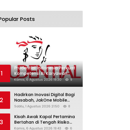
Popular Posts
Prudential Indonesia Perkuat
1
Kompetensi AI Karyawan
Lewat AI Week
Kamis, 6 Agustus 2026 19:30
9
Hadirkan Inovasi Digital Bagi
2
Nasabah, JakOne Mobile
Antar Bank Jakarta Sukses
Sabtu, 1 Agustus 2026 21:50
8
Raih Digital Excellence
Awards 2026
Kisah Awak Kapal Pertamina
3
Bertahan di Tengah Risiko
Pelayaran Selat Hormuz
Kamis, 6 Agustus 2026 19:43
6