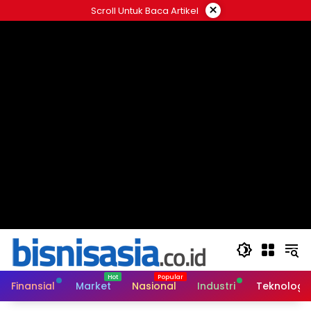
Langsung
×
Scroll Untuk Baca Artikel
ke
konten
Finansial
Market
Nasional
Industri
Teknologi