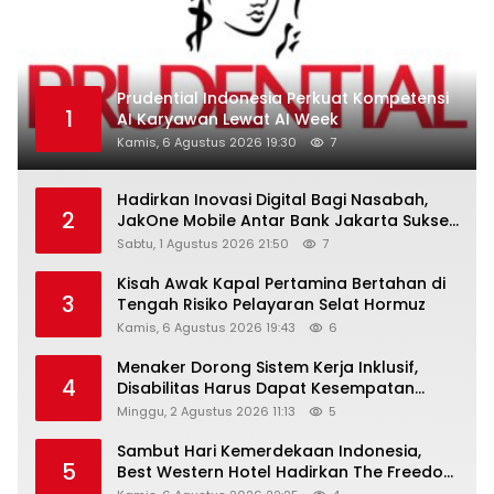
Prudential Indonesia Perkuat Kompetensi
1
AI Karyawan Lewat AI Week
Kamis, 6 Agustus 2026 19:30
7
Hadirkan Inovasi Digital Bagi Nasabah,
2
JakOne Mobile Antar Bank Jakarta Sukses
Raih Digital Excellence Awards 2026
Sabtu, 1 Agustus 2026 21:50
7
Kisah Awak Kapal Pertamina Bertahan di
3
Tengah Risiko Pelayaran Selat Hormuz
Kamis, 6 Agustus 2026 19:43
6
Menaker Dorong Sistem Kerja Inklusif,
4
Disabilitas Harus Dapat Kesempatan
Setara
Minggu, 2 Agustus 2026 11:13
5
Sambut Hari Kemerdekaan Indonesia,
5
Best Western Hotel Hadirkan The Freedom
Stay Diskon Hingga 45%