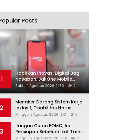
Popular Posts
Hadirkan Inovasi Digital Bagi
1
Nasabah, JakOne Mobile
Antar Bank Jakarta Sukses
Sabtu, 1 Agustus 2026 21:50
7
Raih Digital Excellence
Awards 2026
Menaker Dorong Sistem Kerja
2
Inklusif, Disabilitas Harus
Dapat Kesempatan Setara
Minggu, 2 Agustus 2026 11:13
5
Jangan Cuma FOMO, Ini
3
Persiapan Sebelum Ikut Tren
Hyrox
Minggu, 2 Agustus 2026 12:01
2