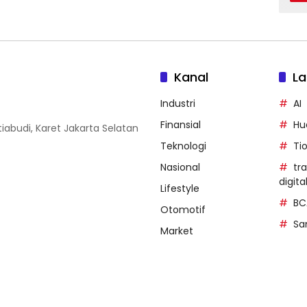
Kanal
La
Industri
AI
Finansial
Hu
iabudi, Karet Jakarta Selatan
Teknologi
Ti
Nasional
tr
digita
Lifestyle
BC
Otomotif
Sa
Market