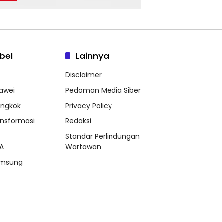
bel
Lainnya
Disclaimer
awei
Pedoman Media Siber
ongkok
Privacy Policy
ansformasi
Redaksi
l
Standar Perlindungan
A
Wartawan
msung