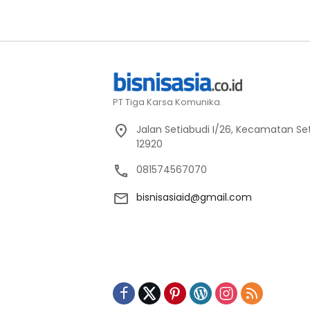
PT Tiga Karsa Komunika.
Jalan Setiabudi I/26, Kecamatan Set
12920
081574567070
bisnisasiaid@gmail.com