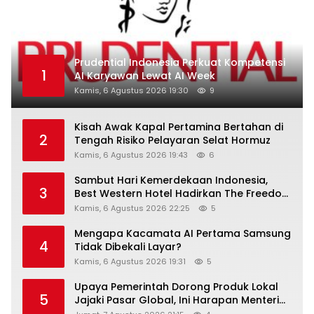
Prudential Indonesia Perkuat Kompetensi
1
AI Karyawan Lewat AI Week
Kamis, 6 Agustus 2026 19:30
9
Kisah Awak Kapal Pertamina Bertahan di
2
Tengah Risiko Pelayaran Selat Hormuz
Kamis, 6 Agustus 2026 19:43
6
Sambut Hari Kemerdekaan Indonesia,
3
Best Western Hotel Hadirkan The Freedom
Stay Diskon Hingga 45%
Kamis, 6 Agustus 2026 22:25
5
Mengapa Kacamata AI Pertama Samsung
4
Tidak Dibekali Layar?
Kamis, 6 Agustus 2026 19:31
5
Upaya Pemerintah Dorong Produk Lokal
5
Jajaki Pasar Global, Ini Harapan Menteri
Perindustrian RI Lewat ILT dan IGT Expo