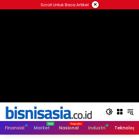
Langsung
×
Scroll Untuk Baca Artikel
ke
konten
Finansial
Market
Nasional
Industri
Teknologi