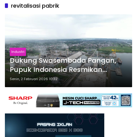
revitalisasi pabrik
Industri
Dukung Swasembada Pangan,
Pupuk Indonesia Resmikan
Modernisasi Pabrik Tertua Pupuk
Senin, 2 Februari 2026 10:32
Kaltim