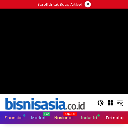
Langsung
×
Scroll Untuk Baca Artikel
ke
konten
Finansial
Market
Nasional
Industri
Teknologi