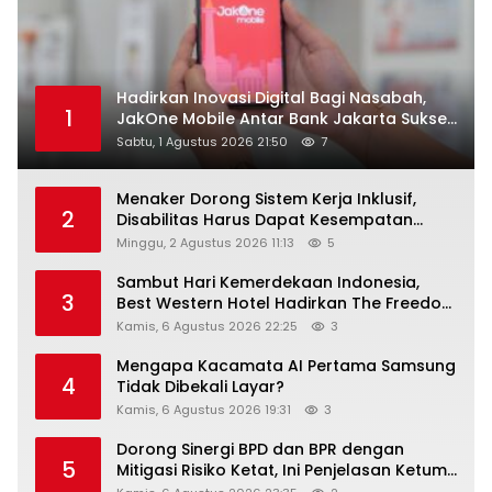
Hadirkan Inovasi Digital Bagi Nasabah,
1
JakOne Mobile Antar Bank Jakarta Sukses
Raih Digital Excellence Awards 2026
Sabtu, 1 Agustus 2026 21:50
7
Menaker Dorong Sistem Kerja Inklusif,
2
Disabilitas Harus Dapat Kesempatan
Setara
Minggu, 2 Agustus 2026 11:13
5
Sambut Hari Kemerdekaan Indonesia,
3
Best Western Hotel Hadirkan The Freedom
Stay Diskon Hingga 45%
Kamis, 6 Agustus 2026 22:25
3
Mengapa Kacamata AI Pertama Samsung
4
Tidak Dibekali Layar?
Kamis, 6 Agustus 2026 19:31
3
Dorong Sinergi BPD dan BPR dengan
5
Mitigasi Risiko Ketat, Ini Penjelasan Ketum
Asbanda