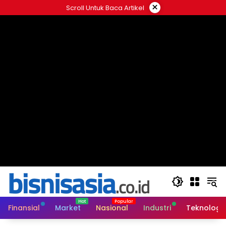
Langsung
×
Scroll Untuk Baca Artikel
ke
konten
Finansial
Market
Nasional
Industri
Teknologi