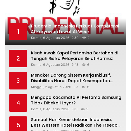
Prudential Indonesia Perkuat Kompetensi
1
AI Karyawan Lewat AI Week
Kamis, 6 Agustus 2026 19:30
9
Kisah Awak Kapal Pertamina Bertahan di
2
Tengah Risiko Pelayaran Selat Hormuz
Kamis, 6 Agustus 2026 19:43
6
Menaker Dorong Sistem Kerja Inklusif,
3
Disabilitas Harus Dapat Kesempatan
Setara
Minggu, 2 Agustus 2026 11:13
6
Mengapa Kacamata AI Pertama Samsung
4
Tidak Dibekali Layar?
Kamis, 6 Agustus 2026 19:31
5
Sambut Hari Kemerdekaan Indonesia,
5
Best Western Hotel Hadirkan The Freedom
Stay Diskon Hingga 45%