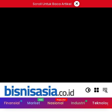
Langsung
×
Scroll Untuk Baca Artikel
ke
konten
Finansial
Market
Nasional
Industri
Teknologi