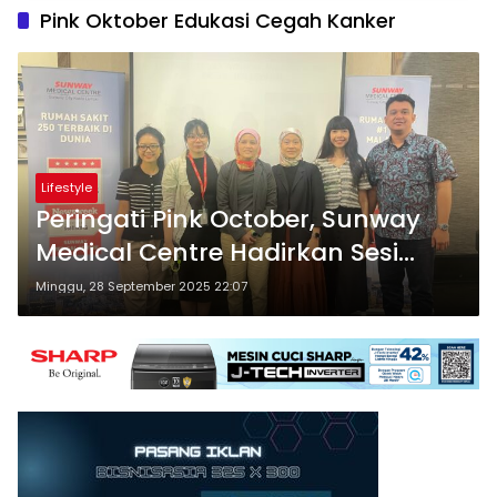
Pink Oktober Edukasi Cegah Kanker
Lifestyle
Peringati Pink October, Sunway
Medical Centre Hadirkan Sesi
Edukasi Kesehatan
Minggu, 28 September 2025 22:07