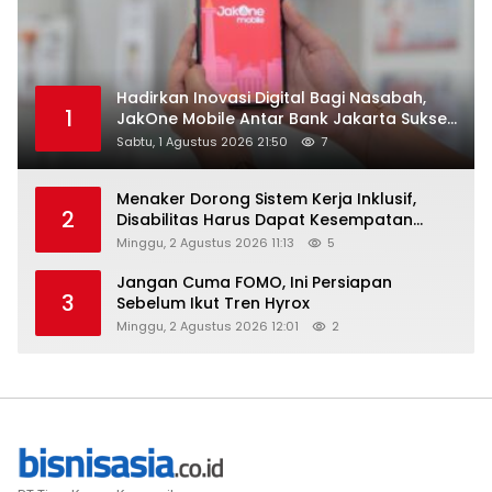
Hadirkan Inovasi Digital Bagi Nasabah,
1
JakOne Mobile Antar Bank Jakarta Sukses
Raih Digital Excellence Awards 2026
Sabtu, 1 Agustus 2026 21:50
7
Menaker Dorong Sistem Kerja Inklusif,
2
Disabilitas Harus Dapat Kesempatan
Setara
Minggu, 2 Agustus 2026 11:13
5
Jangan Cuma FOMO, Ini Persiapan
3
Sebelum Ikut Tren Hyrox
Minggu, 2 Agustus 2026 12:01
2