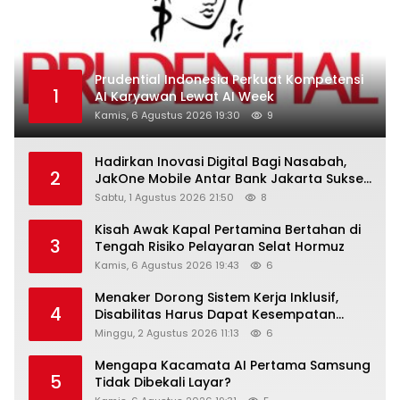
Prudential Indonesia Perkuat Kompetensi
1
AI Karyawan Lewat AI Week
Kamis, 6 Agustus 2026 19:30
9
Hadirkan Inovasi Digital Bagi Nasabah,
2
JakOne Mobile Antar Bank Jakarta Sukses
Raih Digital Excellence Awards 2026
Sabtu, 1 Agustus 2026 21:50
8
Kisah Awak Kapal Pertamina Bertahan di
3
Tengah Risiko Pelayaran Selat Hormuz
Kamis, 6 Agustus 2026 19:43
6
Menaker Dorong Sistem Kerja Inklusif,
4
Disabilitas Harus Dapat Kesempatan
Setara
Minggu, 2 Agustus 2026 11:13
6
Mengapa Kacamata AI Pertama Samsung
5
Tidak Dibekali Layar?