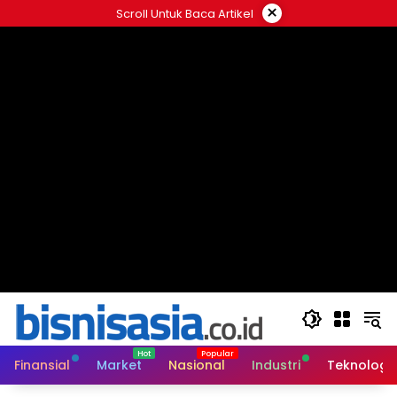
Langsung
×
Scroll Untuk Baca Artikel
ke
konten
Finansial
Market
Nasional
Industri
Teknologi