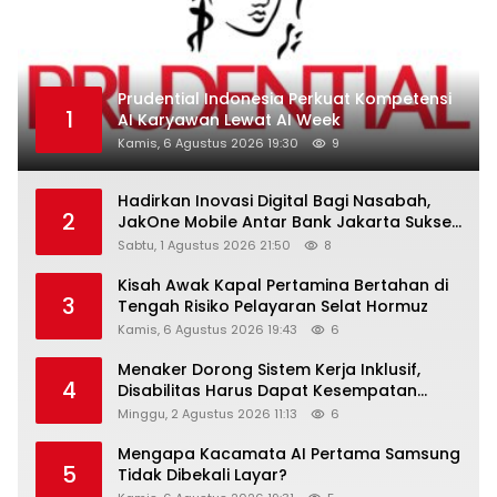
Prudential Indonesia Perkuat Kompetensi
1
AI Karyawan Lewat AI Week
Kamis, 6 Agustus 2026 19:30
9
Hadirkan Inovasi Digital Bagi Nasabah,
2
JakOne Mobile Antar Bank Jakarta Sukses
Raih Digital Excellence Awards 2026
Sabtu, 1 Agustus 2026 21:50
8
Kisah Awak Kapal Pertamina Bertahan di
3
Tengah Risiko Pelayaran Selat Hormuz
Kamis, 6 Agustus 2026 19:43
6
Menaker Dorong Sistem Kerja Inklusif,
4
Disabilitas Harus Dapat Kesempatan
Setara
Minggu, 2 Agustus 2026 11:13
6
Mengapa Kacamata AI Pertama Samsung
5
Tidak Dibekali Layar?