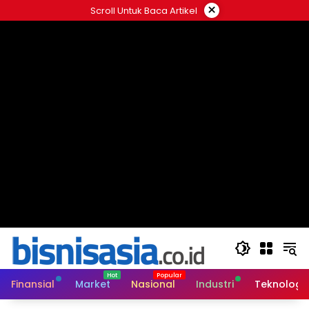
Langsung
×
Scroll Untuk Baca Artikel
ke
konten
Finansial
Market
Nasional
Industri
Teknologi