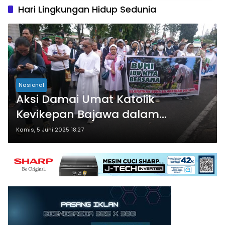
Hari Lingkungan Hidup Sedunia
Nasional
Aksi Damai Umat Katolik
Kevikepan Bajawa dalam
Peringatan Hari Lingkungan
Kamis, 5 Juni 2025 18:27
Hidup Sedunia