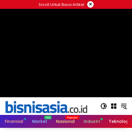
Langsung
×
Scroll Untuk Baca Artikel
ke
konten
Finansial
Market
Nasional
Industri
Teknologi