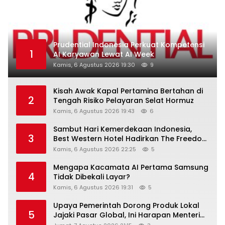
Prudential Indonesia Perkuat Kompetensi
1
AI Karyawan Lewat AI Week
Kamis, 6 Agustus 2026 19:30
9
Kisah Awak Kapal Pertamina Bertahan di
2
Tengah Risiko Pelayaran Selat Hormuz
Kamis, 6 Agustus 2026 19:43
6
Sambut Hari Kemerdekaan Indonesia,
3
Best Western Hotel Hadirkan The Freedom
Stay Diskon Hingga 45%
Kamis, 6 Agustus 2026 22:25
5
Mengapa Kacamata AI Pertama Samsung
4
Tidak Dibekali Layar?
Kamis, 6 Agustus 2026 19:31
5
Upaya Pemerintah Dorong Produk Lokal
5
Jajaki Pasar Global, Ini Harapan Menteri
Perindustrian RI Lewat ILT dan IGT Expo