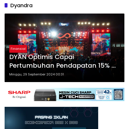
Dyandra
Finansial
DYAN Optimis Capai
Pertumbuhan Pendapatan 15% di
Tahun 2024
Minggu, 29 September 2024 00:31