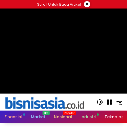
Langsung
×
Scroll Untuk Baca Artikel
ke
konten
Finansial
Market
Nasional
Industri
Teknologi