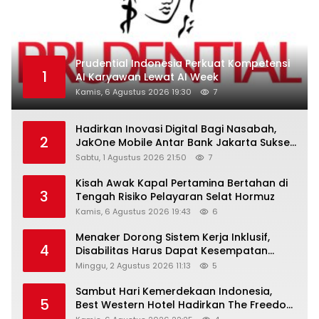
Prudential Indonesia Perkuat Kompetensi
1
AI Karyawan Lewat AI Week
Kamis, 6 Agustus 2026 19:30
7
Hadirkan Inovasi Digital Bagi Nasabah,
2
JakOne Mobile Antar Bank Jakarta Sukses
Raih Digital Excellence Awards 2026
Sabtu, 1 Agustus 2026 21:50
7
Kisah Awak Kapal Pertamina Bertahan di
3
Tengah Risiko Pelayaran Selat Hormuz
Kamis, 6 Agustus 2026 19:43
6
Menaker Dorong Sistem Kerja Inklusif,
4
Disabilitas Harus Dapat Kesempatan
Setara
Minggu, 2 Agustus 2026 11:13
5
Sambut Hari Kemerdekaan Indonesia,
5
Best Western Hotel Hadirkan The Freedom
Stay Diskon Hingga 45%