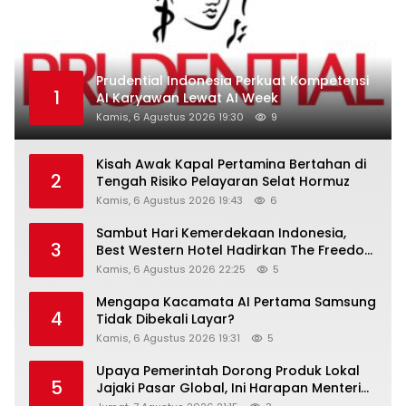
Prudential Indonesia Perkuat Kompetensi
1
AI Karyawan Lewat AI Week
Kamis, 6 Agustus 2026 19:30
9
Kisah Awak Kapal Pertamina Bertahan di
2
Tengah Risiko Pelayaran Selat Hormuz
Kamis, 6 Agustus 2026 19:43
6
Sambut Hari Kemerdekaan Indonesia,
3
Best Western Hotel Hadirkan The Freedom
Stay Diskon Hingga 45%
Kamis, 6 Agustus 2026 22:25
5
Mengapa Kacamata AI Pertama Samsung
4
Tidak Dibekali Layar?
Kamis, 6 Agustus 2026 19:31
5
Upaya Pemerintah Dorong Produk Lokal
5
Jajaki Pasar Global, Ini Harapan Menteri
Perindustrian RI Lewat ILT dan IGT Expo