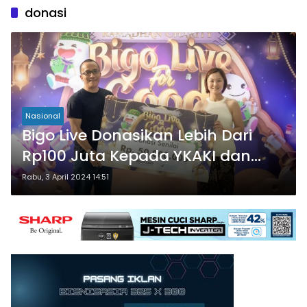
donasi
Nasional
Bigo Live Donasikan Lebih Dari
Rp100 Juta Kepada YKAKI dan
Panti Asuhan Annajah
Rabu, 3 April 2024 14:51