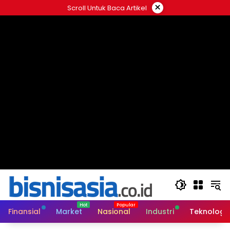
Langsung
×
Scroll Untuk Baca Artikel
ke
konten
Finansial
Market
Nasional
Industri
Teknologi