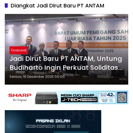
Diangkat Jadi Dirut Baru PT ANTAM
Finansial
Jadi Dirut Baru PT ANTAM, Untung
Budiharto Ingin Perkuat Soliditas
Perseroan
Selasa, 16 Desember 2025 00:00