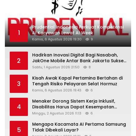
Prudential Indonesia Perkuat Kompetensi
1
AI Karyawan Lewat AI Week
Kamis, 6 Agustus 2026 19:30
9
Hadirkan Inovasi Digital Bagi Nasabah,
2
JakOne Mobile Antar Bank Jakarta Sukses
Raih Digital Excellence Awards 2026
Sabtu, 1 Agustus 2026 21:50
8
Kisah Awak Kapal Pertamina Bertahan di
3
Tengah Risiko Pelayaran Selat Hormuz
Kamis, 6 Agustus 2026 19:43
6
Menaker Dorong Sistem Kerja Inklusif,
4
Disabilitas Harus Dapat Kesempatan
Setara
Minggu, 2 Agustus 2026 11:13
6
Mengapa Kacamata AI Pertama Samsung
5
Tidak Dibekali Layar?