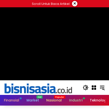
Langsung
×
Scroll Untuk Baca Artikel
ke
konten
Finansial
Market
Nasional
Industri
Teknologi