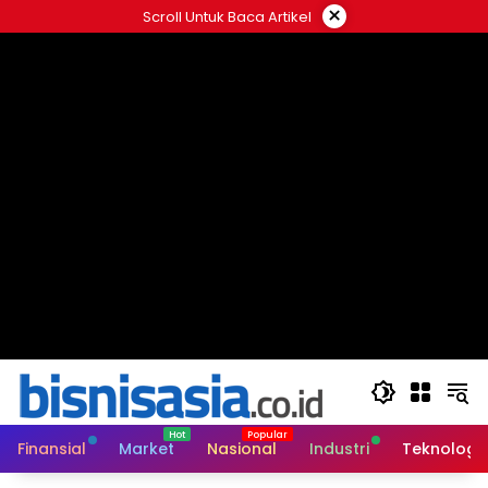
Langsung
×
Scroll Untuk Baca Artikel
ke
konten
Finansial
Market
Nasional
Industri
Teknologi