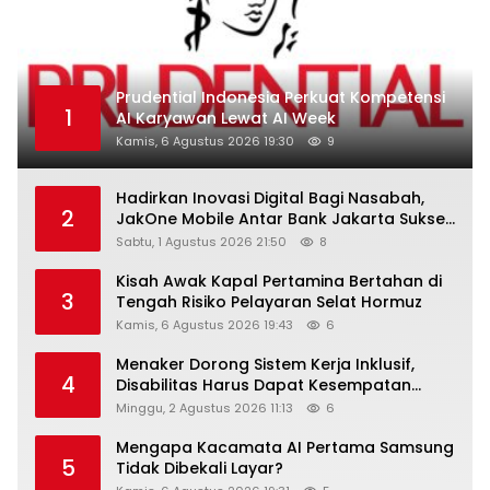
Prudential Indonesia Perkuat Kompetensi
1
AI Karyawan Lewat AI Week
Kamis, 6 Agustus 2026 19:30
9
Hadirkan Inovasi Digital Bagi Nasabah,
2
JakOne Mobile Antar Bank Jakarta Sukses
Raih Digital Excellence Awards 2026
Sabtu, 1 Agustus 2026 21:50
8
Kisah Awak Kapal Pertamina Bertahan di
3
Tengah Risiko Pelayaran Selat Hormuz
Kamis, 6 Agustus 2026 19:43
6
Menaker Dorong Sistem Kerja Inklusif,
4
Disabilitas Harus Dapat Kesempatan
Setara
Minggu, 2 Agustus 2026 11:13
6
Mengapa Kacamata AI Pertama Samsung
5
Tidak Dibekali Layar?