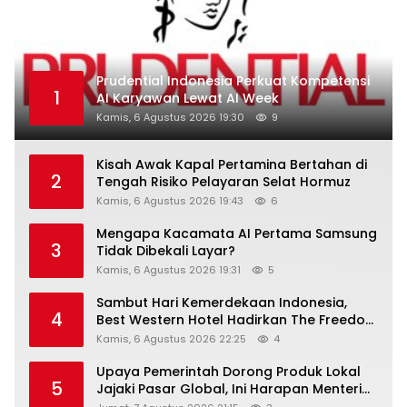
Prudential Indonesia Perkuat Kompetensi
1
AI Karyawan Lewat AI Week
Kamis, 6 Agustus 2026 19:30
9
Kisah Awak Kapal Pertamina Bertahan di
2
Tengah Risiko Pelayaran Selat Hormuz
Kamis, 6 Agustus 2026 19:43
6
Mengapa Kacamata AI Pertama Samsung
3
Tidak Dibekali Layar?
Kamis, 6 Agustus 2026 19:31
5
Sambut Hari Kemerdekaan Indonesia,
4
Best Western Hotel Hadirkan The Freedom
Stay Diskon Hingga 45%
Kamis, 6 Agustus 2026 22:25
4
Upaya Pemerintah Dorong Produk Lokal
5
Jajaki Pasar Global, Ini Harapan Menteri
Perindustrian RI Lewat ILT dan IGT Expo