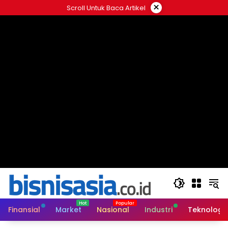
Langsung
×
Scroll Untuk Baca Artikel
ke
konten
Finansial
Market
Nasional
Industri
Teknologi