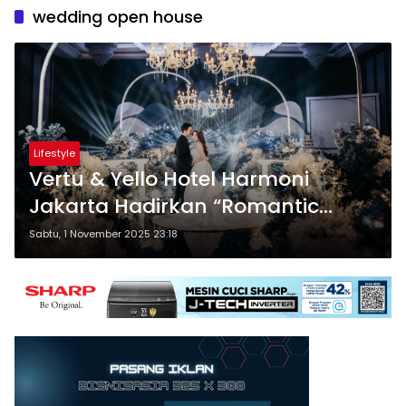
wedding open house
Lifestyle
Vertu & Yello Hotel Harmoni
Jakarta Hadirkan “Romantic
Garden” Wedding Open House
Sabtu, 1 November 2025 23:18