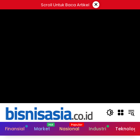
Langsung
×
Scroll Untuk Baca Artikel
ke
konten
Finansial
Market
Nasional
Industri
Teknologi