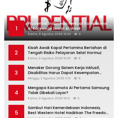
Prudential Indonesia Perkuat Kompetensi
1
AI Karyawan Lewat AI Week
Kamis, 6 Agustus 2026 19:30
9
Kisah Awak Kapal Pertamina Bertahan di
2
Tengah Risiko Pelayaran Selat Hormuz
Kamis, 6 Agustus 2026 19:43
6
Menaker Dorong Sistem Kerja Inklusif,
3
Disabilitas Harus Dapat Kesempatan
Setara
Minggu, 2 Agustus 2026 11:13
6
Mengapa Kacamata AI Pertama Samsung
4
Tidak Dibekali Layar?
Kamis, 6 Agustus 2026 19:31
5
Sambut Hari Kemerdekaan Indonesia,
5
Best Western Hotel Hadirkan The Freedom
Stay Diskon Hingga 45%