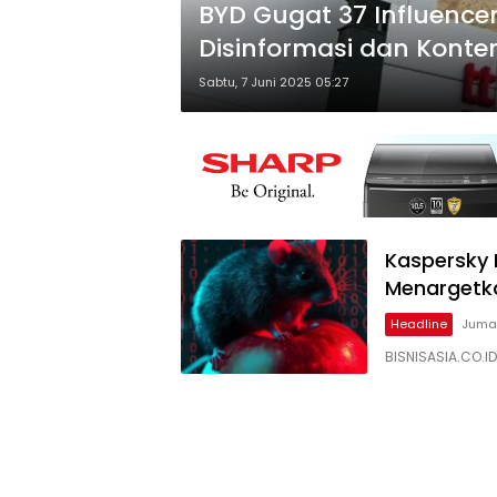
BYD Gugat 37 Influence
Disinformasi dan Konte
Sabtu, 7 Juni 2025 05:27
Kaspersky
Menargetk
Headline
Jumat
BISNISASIA.CO.ID