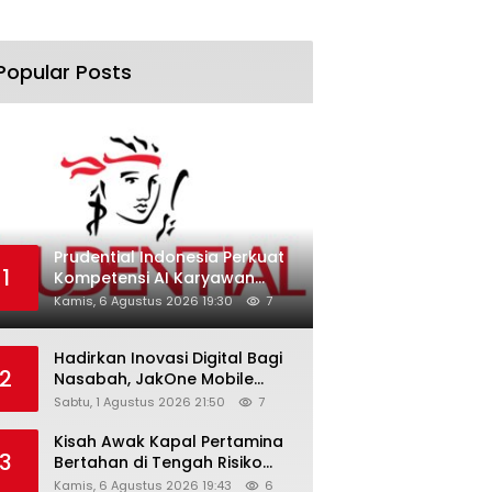
Popular Posts
Prudential Indonesia Perkuat
1
Kompetensi AI Karyawan
Lewat AI Week
Kamis, 6 Agustus 2026 19:30
7
Hadirkan Inovasi Digital Bagi
2
Nasabah, JakOne Mobile
Antar Bank Jakarta Sukses
Sabtu, 1 Agustus 2026 21:50
7
Raih Digital Excellence
Awards 2026
Kisah Awak Kapal Pertamina
3
Bertahan di Tengah Risiko
Pelayaran Selat Hormuz
Kamis, 6 Agustus 2026 19:43
6