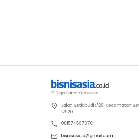
PT Tiga Karsa Komunika.
Jalan Setiabudi I/26, Kecamatan Set
12920
081574567070
bisnisasiaid@gmail.com