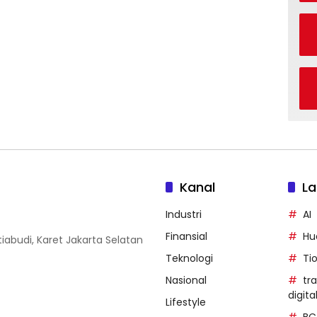
Kanal
La
Industri
AI
Finansial
Hu
iabudi, Karet Jakarta Selatan
Teknologi
Ti
Nasional
tr
digita
Lifestyle
BC