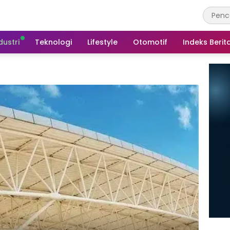
dustri
Teknologi
Lifestyle
Otomotif
Indeks Berit