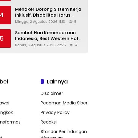
Menaker Dorong Sistem Kerja
4
Inklusif, Disabilitas Harus
Dapat Kesempatan Setara
Minggu, 2 Agustus 2026 11:13
5
Sambut Hari Kemerdekaan
5
Indonesia, Best Western Hotel
Hadirkan The Freedom Stay
Kamis, 6 Agustus 2026 22:25
4
Diskon Hingga 45%
bel
Lainnya
Disclaimer
awei
Pedoman Media Siber
ongkok
Privacy Policy
ansformasi
Redaksi
l
Standar Perlindungan
A
Wartawan