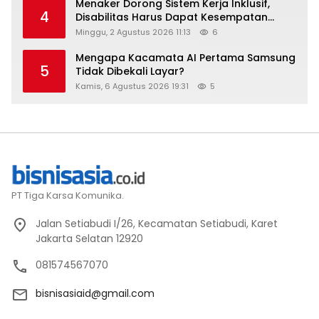
Menaker Dorong Sistem Kerja Inklusif,
4
Disabilitas Harus Dapat Kesempatan
Setara
Minggu, 2 Agustus 2026 11:13
6
Mengapa Kacamata AI Pertama Samsung
5
Tidak Dibekali Layar?
Kamis, 6 Agustus 2026 19:31
5
PT Tiga Karsa Komunika.
Jalan Setiabudi I/26, Kecamatan Setiabudi, Karet
Jakarta Selatan 12920
081574567070
bisnisasiaid@gmail.com