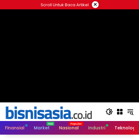
Langsung
×
Scroll Untuk Baca Artikel
ke
konten
Finansial
Market
Nasional
Industri
Teknologi