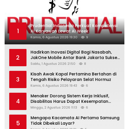
Prudential Indonesia Perkuat Kompetensi
1
AI Karyawan Lewat AI Week
Kamis, 6 Agustus 2026 19:30
9
Hadirkan Inovasi Digital Bagi Nasabah,
2
JakOne Mobile Antar Bank Jakarta Sukses
Raih Digital Excellence Awards 2026
Sabtu, 1 Agustus 2026 21:50
8
Kisah Awak Kapal Pertamina Bertahan di
3
Tengah Risiko Pelayaran Selat Hormuz
Kamis, 6 Agustus 2026 19:43
6
Menaker Dorong Sistem Kerja Inklusif,
4
Disabilitas Harus Dapat Kesempatan
Setara
Minggu, 2 Agustus 2026 11:13
6
Mengapa Kacamata AI Pertama Samsung
5
Tidak Dibekali Layar?