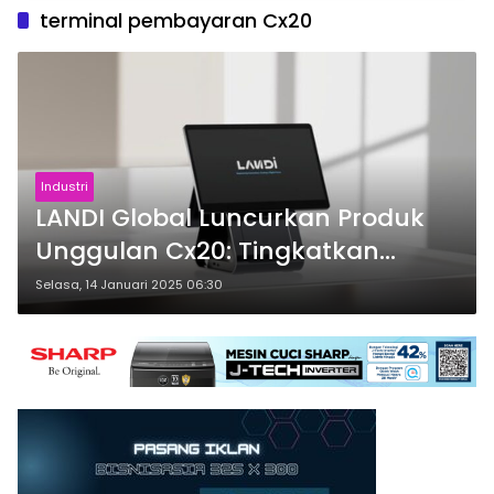
terminal pembayaran Cx20
Industri
LANDI Global Luncurkan Produk
Unggulan Cx20: Tingkatkan
Efisiensi Bisnis
Selasa, 14 Januari 2025 06:30