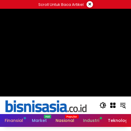
Langsung
×
Scroll Untuk Baca Artikel
ke
konten
Finansial
Market
Nasional
Industri
Teknologi