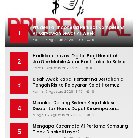
Prudential Indonesia Perkuat Kompetensi
1
AI Karyawan Lewat AI Week
Kamis, 6 Agustus 2026 19:30
9
Hadirkan Inovasi Digital Bagi Nasabah,
2
JakOne Mobile Antar Bank Jakarta Sukses
Raih Digital Excellence Awards 2026
Sabtu, 1 Agustus 2026 21:50
8
Kisah Awak Kapal Pertamina Bertahan di
3
Tengah Risiko Pelayaran Selat Hormuz
Kamis, 6 Agustus 2026 19:43
6
Menaker Dorong Sistem Kerja Inklusif,
4
Disabilitas Harus Dapat Kesempatan
Setara
Minggu, 2 Agustus 2026 11:13
6
Mengapa Kacamata AI Pertama Samsung
5
Tidak Dibekali Layar?