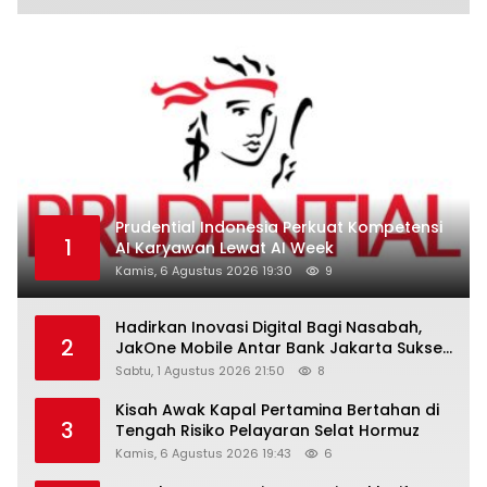
Prudential Indonesia Perkuat Kompetensi
1
AI Karyawan Lewat AI Week
Kamis, 6 Agustus 2026 19:30
9
Hadirkan Inovasi Digital Bagi Nasabah,
2
JakOne Mobile Antar Bank Jakarta Sukses
Raih Digital Excellence Awards 2026
Sabtu, 1 Agustus 2026 21:50
8
Kisah Awak Kapal Pertamina Bertahan di
3
Tengah Risiko Pelayaran Selat Hormuz
Kamis, 6 Agustus 2026 19:43
6