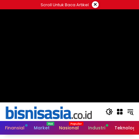
Langsung
×
Scroll Untuk Baca Artikel
ke
konten
Finansial
Market
Nasional
Industri
Teknologi