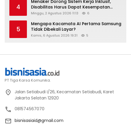
Menaker Dorong Sistem Kerja Inklusif,
4
Disabilitas Harus Dapat Kesempatan
Setara
Minggu, 2 Agustus 2026 11:13
6
Mengapa Kacamata AI Pertama Samsung
5
Tidak Dibekali Layar?
Kamis, 6 Agustus 2026 19:31
5
PT Tiga Karsa Komunika.
Jalan Setiabudi I/26, Kecamatan Setiabudi, Karet
Jakarta Selatan 12920
081574567070
bisnisasiaid@gmail.com