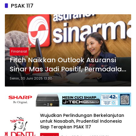
PSAK 117
Finansial
Fitch Naikkan Outlook Asuransi
Sinar Mas Jadi Positif, Permodalan
dan ROE Jadi Sorotan
Senin, 30 Juni 2025 13:30
Wujudkan Perlindungan Berkelanjutan
untuk Nasabah, Prudential Indonesia
Siap Terapkan PSAK 117