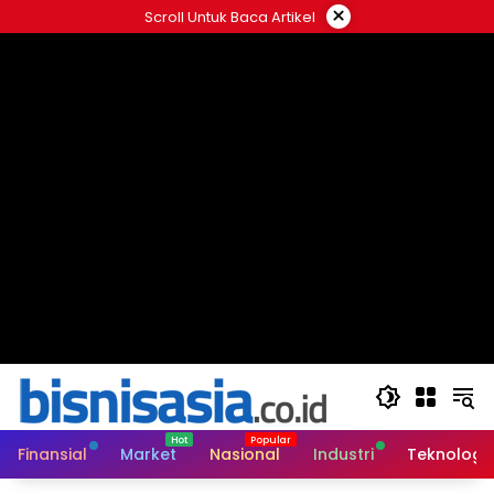
Langsung
×
Scroll Untuk Baca Artikel
ke
konten
Finansial
Market
Nasional
Industri
Teknologi