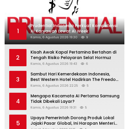
Prudential Indonesia Perkuat Kompetensi
1
AI Karyawan Lewat AI Week
Kamis, 6 Agustus 2026 19:30
9
Kisah Awak Kapal Pertamina Bertahan di
2
Tengah Risiko Pelayaran Selat Hormuz
Kamis, 6 Agustus 2026 19:43
6
Sambut Hari Kemerdekaan Indonesia,
3
Best Western Hotel Hadirkan The Freedom
Stay Diskon Hingga 45%
Kamis, 6 Agustus 2026 22:25
5
Mengapa Kacamata AI Pertama Samsung
4
Tidak Dibekali Layar?
Kamis, 6 Agustus 2026 19:31
5
Upaya Pemerintah Dorong Produk Lokal
5
Jajaki Pasar Global, Ini Harapan Menteri
Perindustrian RI Lewat ILT dan IGT Expo