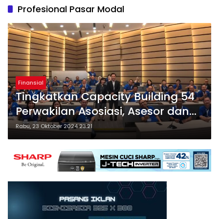
Profesional Pasar Modal
Finansial
Tingkatkan Capacity Building 54
Perwakilan Asosiasi, Asesor dan
Profesional Pasar Modal
Rabu, 23 Oktober 2024 23:21