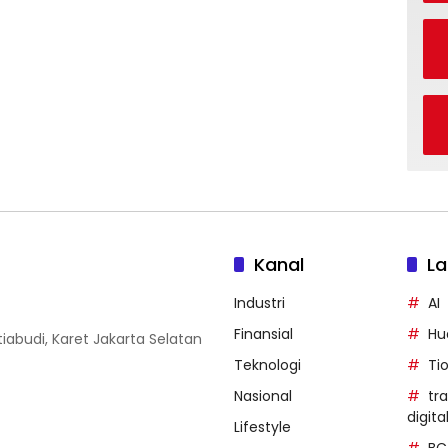
Kanal
La
Industri
AI
Finansial
Hu
iabudi, Karet Jakarta Selatan
Teknologi
Ti
Nasional
tr
digita
Lifestyle
BC