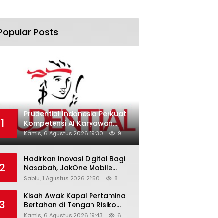
Popular Posts
Prudential Indonesia Perkuat
1
Kompetensi AI Karyawan
Lewat AI Week
Kamis, 6 Agustus 2026 19:30
9
Hadirkan Inovasi Digital Bagi
2
Nasabah, JakOne Mobile
Antar Bank Jakarta Sukses
Sabtu, 1 Agustus 2026 21:50
8
Raih Digital Excellence
Awards 2026
Kisah Awak Kapal Pertamina
3
Bertahan di Tengah Risiko
Pelayaran Selat Hormuz
Kamis, 6 Agustus 2026 19:43
6