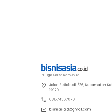
PT Tiga Karsa Komunika.
Jalan Setiabudi I/26, Kecamatan Set
12920
081574567070
bisnisasiaid@gmail.com