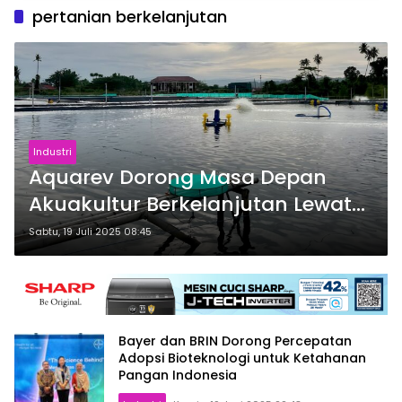
pertanian berkelanjutan
Industri
Aquarev Dorong Masa Depan
Akuakultur Berkelanjutan Lewat
Inovasi dan Inklusi
Sabtu, 19 Juli 2025 08:45
Bayer dan BRIN Dorong Percepatan
Adopsi Bioteknologi untuk Ketahanan
Pangan Indonesia