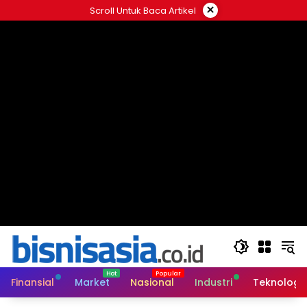
Langsung
×
Scroll Untuk Baca Artikel
ke
konten
Finansial
Market
Nasional
Industri
Teknologi