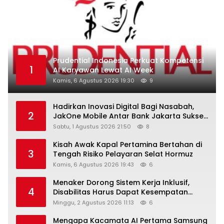
Prudential Indonesia Perkuat Kompetensi
1
AI Karyawan Lewat AI Week
Kamis, 6 Agustus 2026 19:30
9
Hadirkan Inovasi Digital Bagi Nasabah,
2
JakOne Mobile Antar Bank Jakarta Sukses
Raih Digital Excellence Awards 2026
Sabtu, 1 Agustus 2026 21:50
8
Kisah Awak Kapal Pertamina Bertahan di
3
Tengah Risiko Pelayaran Selat Hormuz
Kamis, 6 Agustus 2026 19:43
6
Menaker Dorong Sistem Kerja Inklusif,
4
Disabilitas Harus Dapat Kesempatan
Setara
Minggu, 2 Agustus 2026 11:13
6
Mengapa Kacamata AI Pertama Samsung