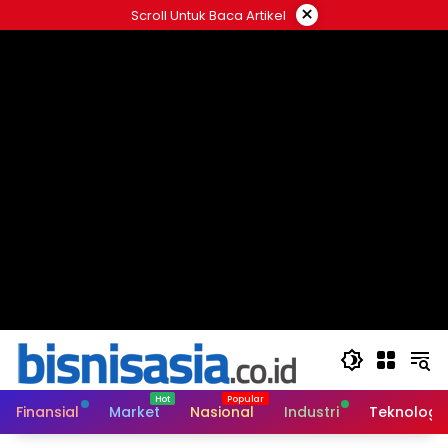
Langsung
×
Scroll Untuk Baca Artikel
ke
konten
Finansial
Market
Nasional
Industri
Teknologi