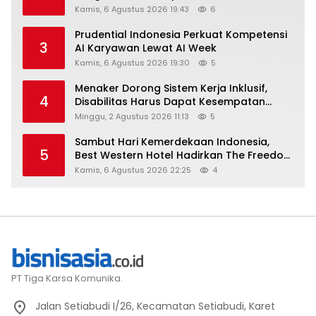
Kamis, 6 Agustus 2026 19:43
6
Prudential Indonesia Perkuat Kompetensi
3
AI Karyawan Lewat AI Week
Kamis, 6 Agustus 2026 19:30
5
Menaker Dorong Sistem Kerja Inklusif,
4
Disabilitas Harus Dapat Kesempatan
Setara
Minggu, 2 Agustus 2026 11:13
5
Sambut Hari Kemerdekaan Indonesia,
5
Best Western Hotel Hadirkan The Freedom
Stay Diskon Hingga 45%
Kamis, 6 Agustus 2026 22:25
4
PT Tiga Karsa Komunika.
Jalan Setiabudi I/26, Kecamatan Setiabudi, Karet