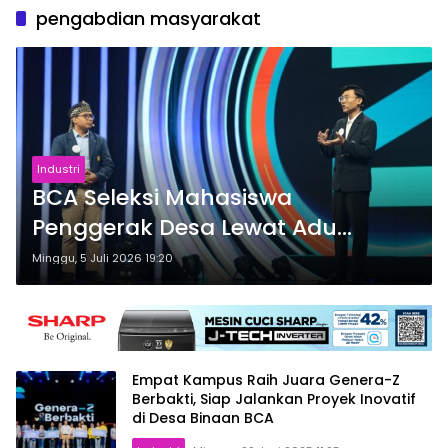
pengabdian masyarakat
Industri
BCA Seleksi Mahasiswa
Penggerak Desa Lewat Adu
Gagasan Genera-Z Berbakti
Minggu, 5 Juli 2026 19:20
Empat Kampus Raih Juara Genera-Z
Berbakti, Siap Jalankan Proyek Inovatif
di Desa Binaan BCA