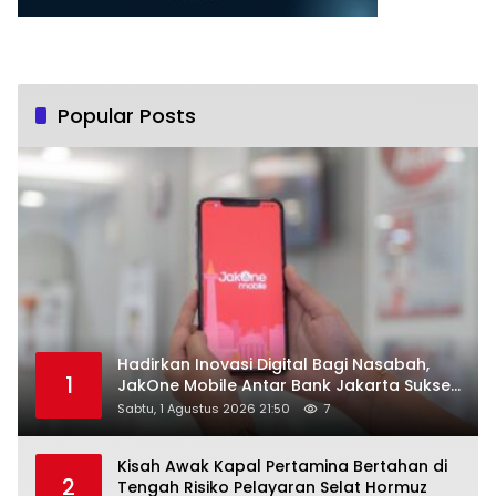
Popular Posts
Hadirkan Inovasi Digital Bagi Nasabah,
1
JakOne Mobile Antar Bank Jakarta Sukses
Raih Digital Excellence Awards 2026
Sabtu, 1 Agustus 2026 21:50
7
Kisah Awak Kapal Pertamina Bertahan di
2
Tengah Risiko Pelayaran Selat Hormuz