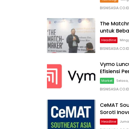
BISNISASIA.CO.I
The Matchm
untuk Beba
Headline
Mingg
BISNISASIA.CO.
Vymo Luncu
Efisiensi 
Market
Selasa,
BISNISASIA.CO.I
CeMAT Sout
Soroti Inov
Headline
Jumat