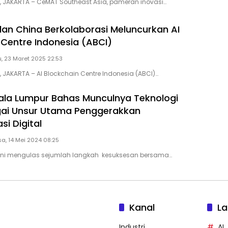
D, JAKARTA – CeMAT Southeast Asia, pameran inovasi…
dan China Berkolaborasi Meluncurkan AI
 Centre Indonesia (ABCI)
, 23 Maret 2025 22:53
, JAKARTA – AI Blockchain Centre Indonesia (ABCI)…
ala Lumpur Bahas Munculnya Teknologi
gai Unsur Utama Penggerakkan
i Digital
a, 14 Mei 2024 08:25
ini mengulas sejumlah langkah kesuksesan bersama…
Kanal
La
Industri
AI