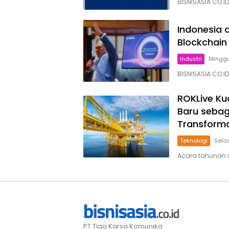
BISNISASIA.CO.I
Indonesia 
Blockchain
Industri
Minggu
BISNISASIA.CO.ID
ROKLive Ku
Baru seba
Transformas
Teknologi
Selas
Acara tahunan 
PT Tiga Karsa Komunika.