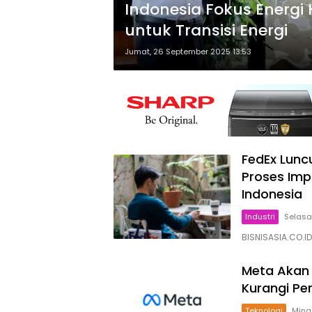
Indonesia Fokus Energi H
untuk Transisi Energi
Jumat, 26 September 2025 13:53
FedEx Lunc
Proses Impo
Indonesia
Industri
Selasa
BISNISASIA.CO.ID
Meta Akan 
Kurangi Pe
Teknologi
Mingg