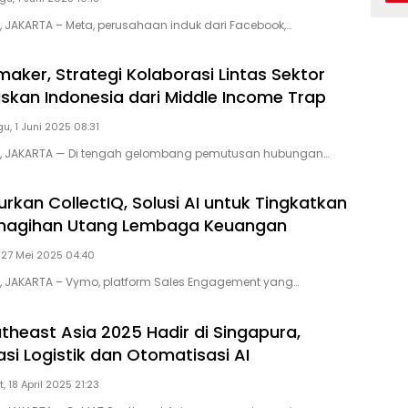
D, JAKARTA – Meta, perusahaan induk dari Facebook,…
aker, Strategi Kolaborasi Lintas Sektor
skan Indonesia dari Middle Income Trap
u, 1 Juni 2025 08:31
ID, JAKARTA — Di tengah gelombang pemutusan hubungan…
rkan CollectIQ, Solusi AI untuk Tingkatkan
Penagihan Utang Lembaga Keuangan
 27 Mei 2025 04:40
D, JAKARTA – Vymo, platform Sales Engagement yang…
heast Asia 2025 Hadir di Singapura,
asi Logistik dan Otomatisasi AI
, 18 April 2025 21:23