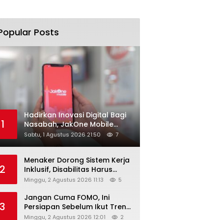
Popular Posts
Hadirkan Inovasi Digital Bagi
1
Nasabah, JakOne Mobile
Antar Bank Jakarta Sukses
Sabtu, 1 Agustus 2026 21:50
7
Raih Digital Excellence
Awards 2026
Menaker Dorong Sistem Kerja
2
Inklusif, Disabilitas Harus
Dapat Kesempatan Setara
Minggu, 2 Agustus 2026 11:13
5
Jangan Cuma FOMO, Ini
3
Persiapan Sebelum Ikut Tren
Hyrox
Minggu, 2 Agustus 2026 12:01
2