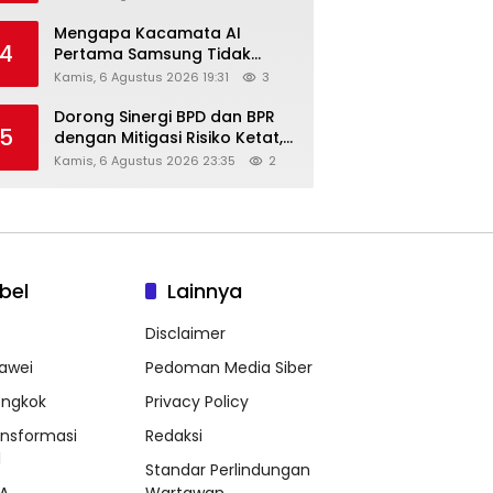
Diskon Hingga 45%
Mengapa Kacamata AI
4
Pertama Samsung Tidak
Dibekali Layar?
Kamis, 6 Agustus 2026 19:31
3
Dorong Sinergi BPD dan BPR
5
dengan Mitigasi Risiko Ketat,
Ini Penjelasan Ketum
Kamis, 6 Agustus 2026 23:35
2
Asbanda
bel
Lainnya
Disclaimer
awei
Pedoman Media Siber
ongkok
Privacy Policy
ansformasi
Redaksi
l
Standar Perlindungan
A
Wartawan