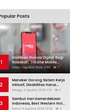
Popular Posts
Hadirkan Inovasi Digital Bagi
1
Nasabah, JakOne Mobile
Antar Bank Jakarta Sukses
Sabtu, 1 Agustus 2026 21:50
7
Raih Digital Excellence
Awards 2026
Menaker Dorong Sistem Kerja
2
Inklusif, Disabilitas Harus
Dapat Kesempatan Setara
Minggu, 2 Agustus 2026 11:13
5
Sambut Hari Kemerdekaan
3
Indonesia, Best Western Hotel
Hadirkan The Freedom Stay
Kamis, 6 Agustus 2026 22:25
3