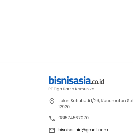
PT Tiga Karsa Komunika.
Jalan Setiabudi I/26, Kecamatan Set
12920
081574567070
bisnisasiaid@gmail.com