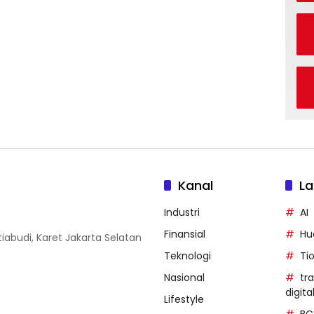
Kanal
La
Industri
AI
Finansial
Hu
iabudi, Karet Jakarta Selatan
Teknologi
Ti
Nasional
tr
digita
Lifestyle
BC