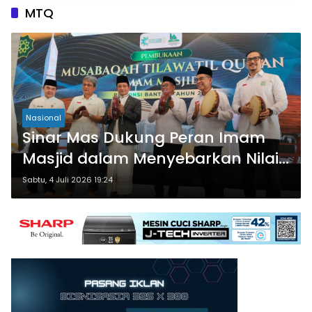
MTQ
Nasional
Sinar Mas Dukung Peran Imam
Masjid dalam Menyebarkan Nilai
Islam yang Inklusif
Sabtu, 4 Juli 2026 19:24