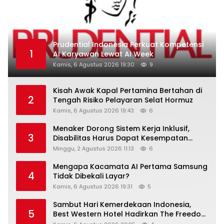
Prudential Indonesia Perkuat Kompetensi
1
AI Karyawan Lewat AI Week
Kamis, 6 Agustus 2026 19:30
9
Kisah Awak Kapal Pertamina Bertahan di
2
Tengah Risiko Pelayaran Selat Hormuz
Kamis, 6 Agustus 2026 19:43
6
Menaker Dorong Sistem Kerja Inklusif,
3
Disabilitas Harus Dapat Kesempatan
Setara
Minggu, 2 Agustus 2026 11:13
6
Mengapa Kacamata AI Pertama Samsung
4
Tidak Dibekali Layar?
Kamis, 6 Agustus 2026 19:31
5
Sambut Hari Kemerdekaan Indonesia,
5
Best Western Hotel Hadirkan The Freedom
Stay Diskon Hingga 45%