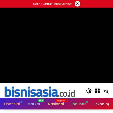
Langsung
×
Scroll Untuk Baca Artikel
ke
konten
Finansial
Market
Nasional
Industri
Teknologi