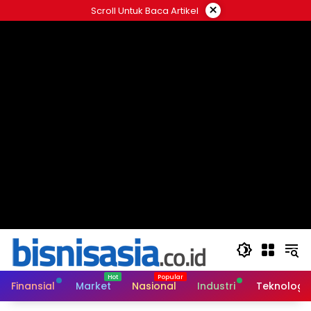
Langsung
×
Scroll Untuk Baca Artikel
ke
konten
Finansial
Market
Nasional
Industri
Teknologi