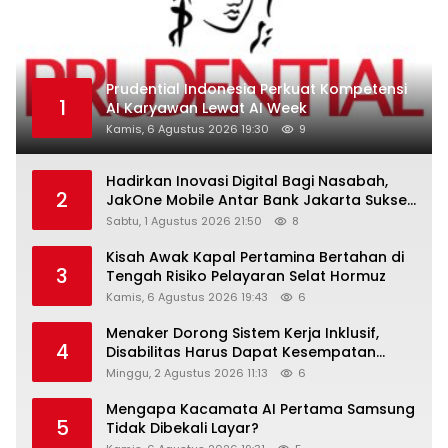
Prudential Indonesia Perkuat Kompetensi
1
AI Karyawan Lewat AI Week
Kamis, 6 Agustus 2026 19:30
9
Hadirkan Inovasi Digital Bagi Nasabah,
2
JakOne Mobile Antar Bank Jakarta Sukses
Raih Digital Excellence Awards 2026
Sabtu, 1 Agustus 2026 21:50
8
Kisah Awak Kapal Pertamina Bertahan di
3
Tengah Risiko Pelayaran Selat Hormuz
Kamis, 6 Agustus 2026 19:43
6
Menaker Dorong Sistem Kerja Inklusif,
4
Disabilitas Harus Dapat Kesempatan
Setara
Minggu, 2 Agustus 2026 11:13
6
Mengapa Kacamata AI Pertama Samsung
5
Tidak Dibekali Layar?