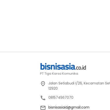
PT Tiga Karsa Komunika.
Jalan Setiabudi I/26, Kecamatan Set
12920
081574567070
bisnisasiaid@gmail.com