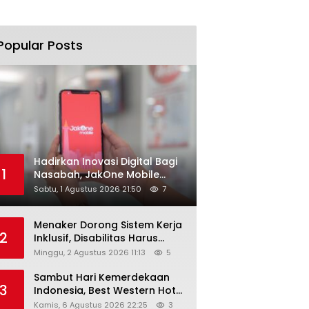
Popular Posts
Hadirkan Inovasi Digital Bagi
1
Nasabah, JakOne Mobile
Antar Bank Jakarta Sukses
Sabtu, 1 Agustus 2026 21:50
7
Raih Digital Excellence
Awards 2026
Menaker Dorong Sistem Kerja
2
Inklusif, Disabilitas Harus
Dapat Kesempatan Setara
Minggu, 2 Agustus 2026 11:13
5
Sambut Hari Kemerdekaan
3
Indonesia, Best Western Hotel
Hadirkan The Freedom Stay
Kamis, 6 Agustus 2026 22:25
3