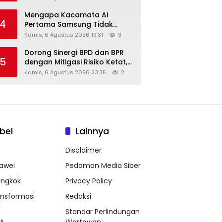
Diskon Hingga 45%
Mengapa Kacamata AI
4
Pertama Samsung Tidak
Dibekali Layar?
Kamis, 6 Agustus 2026 19:31
3
Dorong Sinergi BPD dan BPR
5
dengan Mitigasi Risiko Ketat,
Ini Penjelasan Ketum
Kamis, 6 Agustus 2026 23:35
2
Asbanda
bel
Lainnya
Disclaimer
awei
Pedoman Media Siber
ongkok
Privacy Policy
ansformasi
Redaksi
l
Standar Perlindungan
A
Wartawan