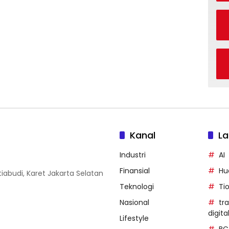
Kanal
La
Industri
AI
Finansial
Hu
iabudi, Karet Jakarta Selatan
Teknologi
Ti
Nasional
tr
digita
Lifestyle
BC