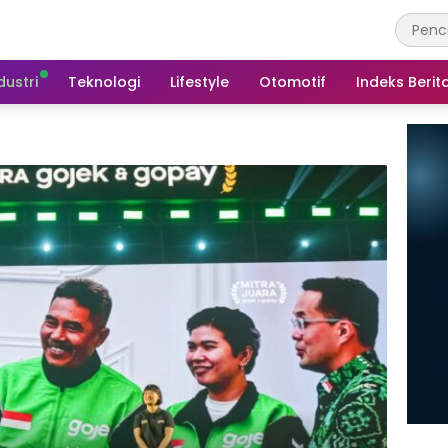
dustri
Teknologi
Lifestyle
Otomotif
Indeks Berit