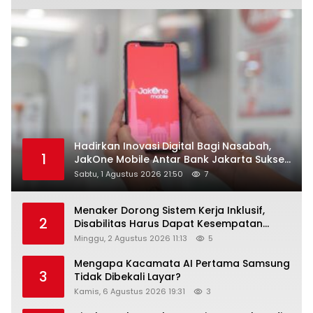
Hadirkan Inovasi Digital Bagi Nasabah,
1
JakOne Mobile Antar Bank Jakarta Sukses
Raih Digital Excellence Awards 2026
Sabtu, 1 Agustus 2026 21:50
7
Menaker Dorong Sistem Kerja Inklusif,
2
Disabilitas Harus Dapat Kesempatan
Setara
Minggu, 2 Agustus 2026 11:13
5
Mengapa Kacamata AI Pertama Samsung
3
Tidak Dibekali Layar?
Kamis, 6 Agustus 2026 19:31
3