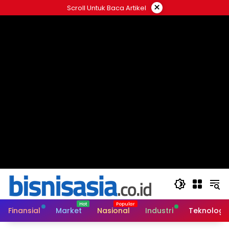
Langsung
×
Scroll Untuk Baca Artikel
ke
konten
Finansial
Market
Nasional
Industri
Teknologi