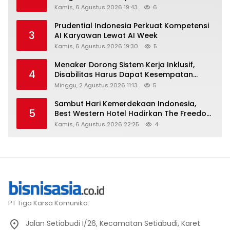
Kamis, 6 Agustus 2026 19:43
6
Prudential Indonesia Perkuat Kompetensi
3
AI Karyawan Lewat AI Week
Kamis, 6 Agustus 2026 19:30
5
Menaker Dorong Sistem Kerja Inklusif,
4
Disabilitas Harus Dapat Kesempatan
Setara
Minggu, 2 Agustus 2026 11:13
5
Sambut Hari Kemerdekaan Indonesia,
5
Best Western Hotel Hadirkan The Freedom
Stay Diskon Hingga 45%
Kamis, 6 Agustus 2026 22:25
4
PT Tiga Karsa Komunika.
Jalan Setiabudi I/26, Kecamatan Setiabudi, Karet