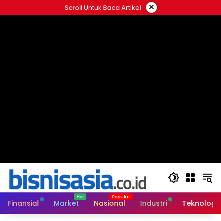
Langsung
×
Scroll Untuk Baca Artikel
ke
konten
Finansial
Market
Nasional
Industri
Teknologi