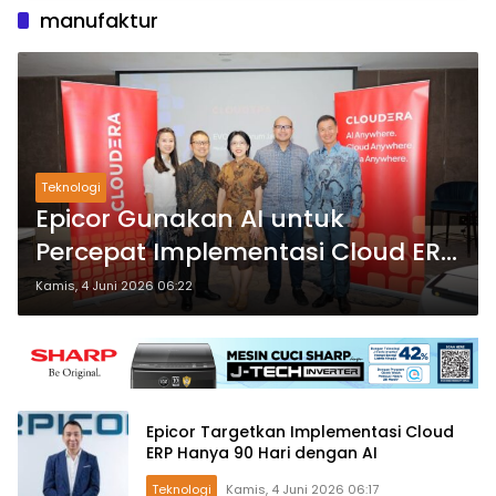
manufaktur
Teknologi
Epicor Gunakan AI untuk
Percepat Implementasi Cloud ERP
Perusahaan
Kamis, 4 Juni 2026 06:22
Epicor Targetkan Implementasi Cloud
ERP Hanya 90 Hari dengan AI
Teknologi
Kamis, 4 Juni 2026 06:17