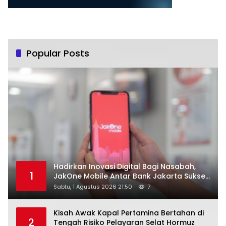
Popular Posts
Hadirkan Inovasi Digital Bagi Nasabah,
1
JakOne Mobile Antar Bank Jakarta Sukses
Raih Digital Excellence Awards 2026
Sabtu, 1 Agustus 2026 21:50
7
Kisah Awak Kapal Pertamina Bertahan di
2
Tengah Risiko Pelayaran Selat Hormuz