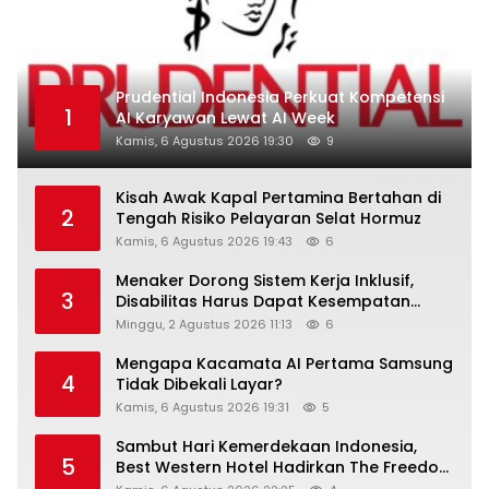
Prudential Indonesia Perkuat Kompetensi
1
AI Karyawan Lewat AI Week
Kamis, 6 Agustus 2026 19:30
9
Kisah Awak Kapal Pertamina Bertahan di
2
Tengah Risiko Pelayaran Selat Hormuz
Kamis, 6 Agustus 2026 19:43
6
Menaker Dorong Sistem Kerja Inklusif,
3
Disabilitas Harus Dapat Kesempatan
Setara
Minggu, 2 Agustus 2026 11:13
6
Mengapa Kacamata AI Pertama Samsung
4
Tidak Dibekali Layar?
Kamis, 6 Agustus 2026 19:31
5
Sambut Hari Kemerdekaan Indonesia,
5
Best Western Hotel Hadirkan The Freedom
Stay Diskon Hingga 45%