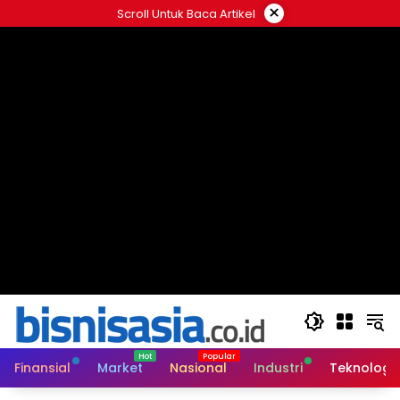
Langsung
×
Scroll Untuk Baca Artikel
ke
konten
Finansial
Market
Nasional
Industri
Teknologi