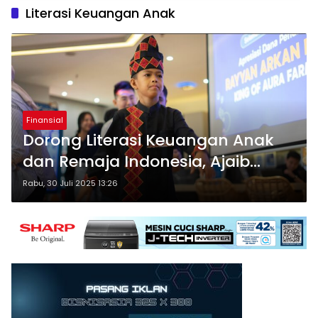
Literasi Keuangan Anak
Finansial
Dorong Literasi Keuangan Anak
dan Remaja Indonesia, Ajaib
Luncurkan Aura of the Future
Rabu, 30 Juli 2025 13:26
Fund